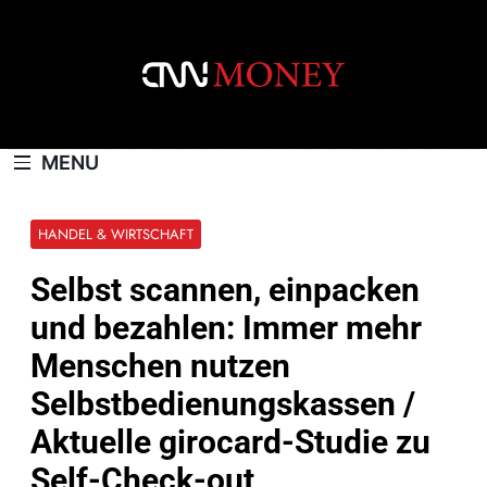
Skip
to
content
CNNMONEY.CH
MENU
HANDEL & WIRTSCHAFT
Selbst scannen, einpacken
und bezahlen: Immer mehr
Menschen nutzen
Selbstbedienungskassen /
Aktuelle girocard-Studie zu
Self-Check-out