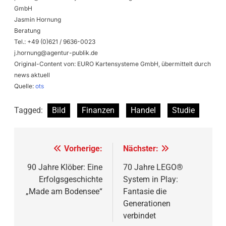
GmbH
Jasmin Hornung
Beratung
Tel.: +49 (0)621 / 9636-0023
j.hornung@agentur-publik.de
Original-Content von: EURO Kartensysteme GmbH, übermittelt durch
news aktuell
Quelle:
ots
Tagged:
Bild
Finanzen
Handel
Studie
Beitragsnavigation
Vorherige:
Nächster:
90 Jahre Klöber: Eine
70 Jahre LEGO®
Erfolgsgeschichte
System in Play:
„Made am Bodensee“
Fantasie die
Generationen
verbindet