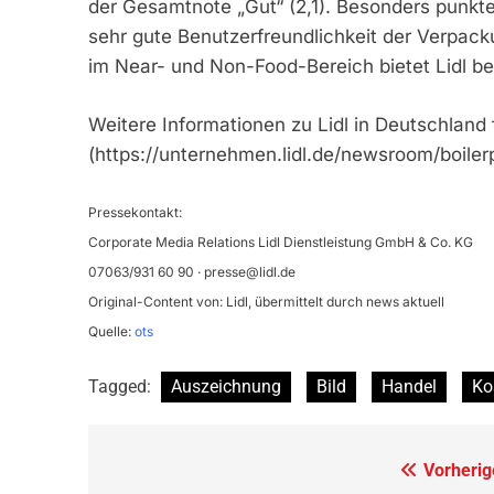
der Gesamtnote „Gut“ (2,1). Besonders punkte
sehr gute Benutzerfreundlichkeit der Verpack
im Near- und Non-Food-Bereich bietet Lidl bes
Weitere Informationen zu Lidl in Deutschland 
(https://unternehmen.lidl.de/newsroom/boilerp
Pressekontakt:
Corporate Media Relations Lidl Dienstleistung GmbH & Co. KG
07063/931 60 90 ·
presse@lidl.de
Original-Content von: Lidl, übermittelt durch news aktuell
Quelle:
ots
Tagged:
Auszeichnung
Bild
Handel
Ko
Beitragsnavigation
Vorherig