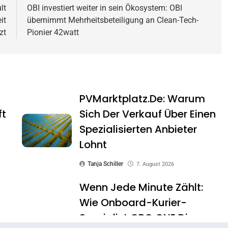
lt
OBI investiert weiter in sein Ökosystem: OBI
it
übernimmt Mehrheitsbeteiligung an Clean-Tech-
zt
Pionier 42watt
PVMarktplatz.de: Warum
ft
Sich Der Verkauf Über Einen
Spezialisierten Anbieter
Lohnt
Tanja Schiller
7. August 2026
Wenn Jede Minute Zählt:
Wie Onboard-Kurier-
Spezialist OBC ONE Die