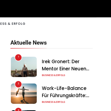
ESS & ERFOLG
Aktuelle News
1
Irek Gronert: Der
Mentor Einer Neuen
Generation Von
BUSINESS & ERFOLG
Unternehmern
2
Work-Life-Balance
Für Führungskräfte:
Illusion Oder Echte
BUSINESS & ERFOLG
Chance?
3