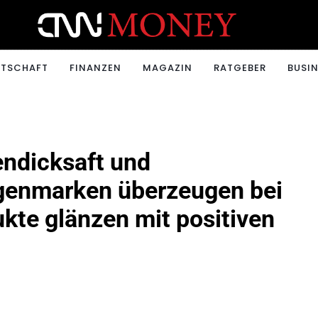
ONEY.CH
RTSCHAFT
FINANZEN
MAGAZIN
RATGEBER
BUSIN
endicksaft und
igenmarken überzeugen bei
kte glänzen mit positiven