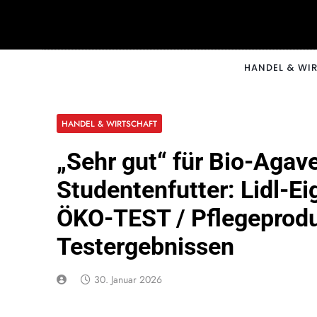
Skip
to
content
CNNM
HANDEL & WI
HANDEL & WIRTSCHAFT
„Sehr gut“ für Bio-Agav
Studentenfutter: Lidl-E
ÖKO-TEST / Pflegeprodu
Testergebnissen
30. Januar 2026