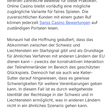
lieferten zahlreiche Beweise für diese Praktiken.
Online Casino bleibt vorläufig eine mögliche
zugängliche Variante für faires Spielen. Die
zuversichtlichen Kunden mit einem guten Ruf
können jederzeit
Swiss Casino Bewertungen
auf
zuständigen Portalen lesen.
Monauni hat die Hoffnung geäußert, dass das
Abkommen zwischen der Schweiz und
Liechtenstein ein Startsignal gibt und als Grundlage
für ähnliches Verfahren mit anderen Ländern der EU
dienen kann – zwecks der konstruktiven Interaktion
der Teilnehmerländer im Bereich des geschützten
Glückspiels. Dennoch hat sie auch wie Keller-
Sutter darauf hingewiesen, dass es gewisse
Schwierigkeiten für weitere Vereinbarungen geben
kann. In diesem Fall ist es durch weitgehende
Identität der Rechtslage in der Schweiz und in
Liechtenstein ermöglicht, was in anderen Ländern
nicht in ein ähnliches Szenario gehen kann.