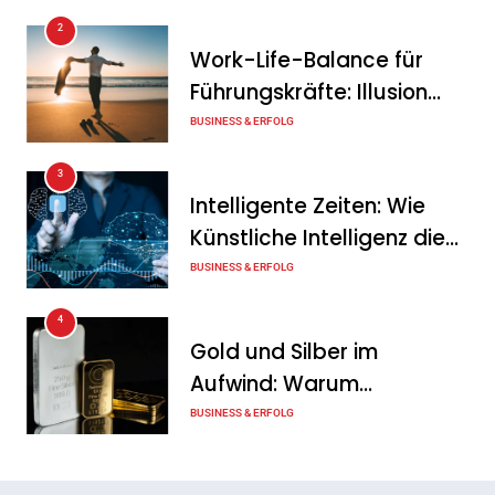
Verbindlichkeit schafft
2
Work-Life-Balance für
Tanja Schiller
7. August 2026
Führungskräfte: Illusion
Wenn jede Minute zählt: Wie
oder echte Chance?
BUSINESS & ERFOLG
Onboard-Kurier-Spezialist
3
OBC ONE die internationale
Intelligente Zeiten: Wie
Notfalllogistik neu denkt
Künstliche Intelligenz die
Tanja Schiller
6. August 2026
Geschäftswelt verändert
BUSINESS & ERFOLG
4
Gold und Silber im
Aufwind: Warum
Edelmetalle als sicherer
BUSINESS & ERFOLG
Hafen zurück sind
5