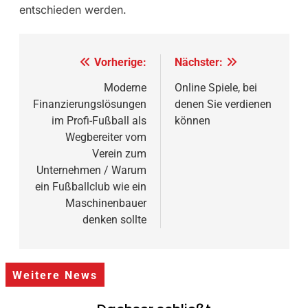
entschieden werden.
Beitragsnavigation
Vorherige:
Nächster:
Moderne
Online Spiele, bei
Finanzierungslösungen
denen Sie verdienen
im Profi-Fußball als
können
Wegbereiter vom
Verein zum
Unternehmen / Warum
ein Fußballclub wie ein
Maschinenbauer
denken sollte
Weitere News