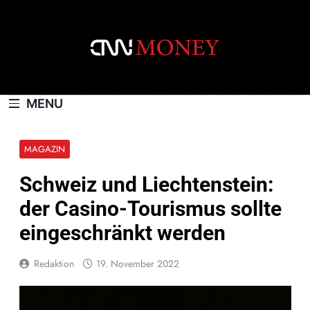
Skip
to
content
CNNMONEY.CH
MENU
MAGAZIN
Schweiz und Liechtenstein:
der Casino-Tourismus sollte
eingeschränkt werden
Redaktion
19. November 2022