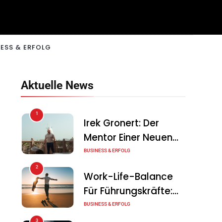
ESS & ERFOLG
Aktuelle News
1
Irek Gronert: Der
Mentor Einer Neuen
Generation Von
BUSINESS & ERFOLG
Unternehmern
2
Work-Life-Balance
Für Führungskräfte:
Illusion Oder Echte
BUSINESS & ERFOLG
Chance?
3