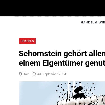
Skip
to
content
CNNM
HANDEL & WI
FINANZEN
Schornstein gehört alle
einem Eigentümer genut
Tom
30. September 2024