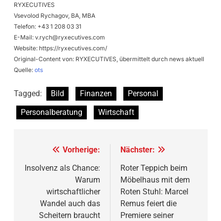
RYXECUTIVES
Vsevolod Rychagov, BA, MBA
Telefon: +43 1 208 03 31
E-Mail:
v.rych@ryxecutives.com
Website: https://ryxecutives.com/
Original-Content von: RYXECUTIVES, übermittelt durch news aktuell
Quelle:
ots
Tagged:
Bild
Finanzen
Personal
Personalberatung
Wirtschaft
Beitragsnavigation
Vorherige:
Nächster:
Insolvenz als Chance:
Roter Teppich beim
Warum
Möbelhaus mit dem
wirtschaftlicher
Roten Stuhl: Marcel
Wandel auch das
Remus feiert die
Scheitern braucht
Premiere seiner