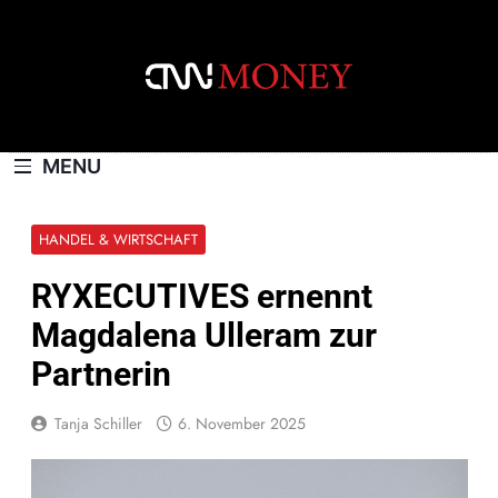
Skip
to
content
CNNMONEY.CH
MENU
HANDEL & WIRTSCHAFT
RYXECUTIVES ernennt
Magdalena Ulleram zur
Partnerin
Tanja Schiller
6. November 2025