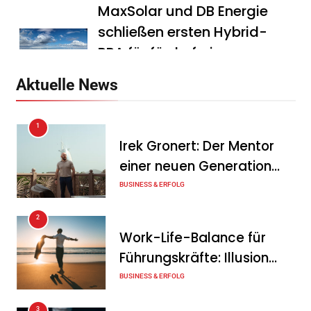
MaxSolar und DB Energie
schließen ersten Hybrid-
PPA für förderfreie
Anlagenkombination
Aktuelle News
Tanja Schiller
6. August 2026
1
KSB mit starkem
Irek Gronert: Der Mentor
Geschäftsverlauf im
einer neuen Generation
zweiten Quartal
von Unternehmern
BUSINESS & ERFOLG
Tanja Schiller
6. August 2026
2
Intersolar-Trend 2026:
Work-Life-Balance für
Warum Batteriespeicher
Führungskräfte: Illusion
zum wichtigsten Baustein
oder echte Chance?
BUSINESS & ERFOLG
der Energiewende werden
3