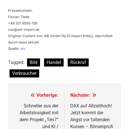
Pressekontakt:
Florian Tiede
+49 201 8593-156
csc@aie-import.de
Original-Content von: AIE GmbH (ALDI Import Entity), übermittelt
durch news aktuell
Quelle:
ots
Tagged:
Bild
Handel
Rückruf
Verbraucher
Beitragsnavigation
Vorherige:
Nächster:
Schneller aus der
DAX auf Allzeithoch!
Arbeitslosigkeit mit
Jetzt kommt die
dem Projekt „Ten7“
Angst vor fallenden
und KI /
Kursen – Börsenprofi