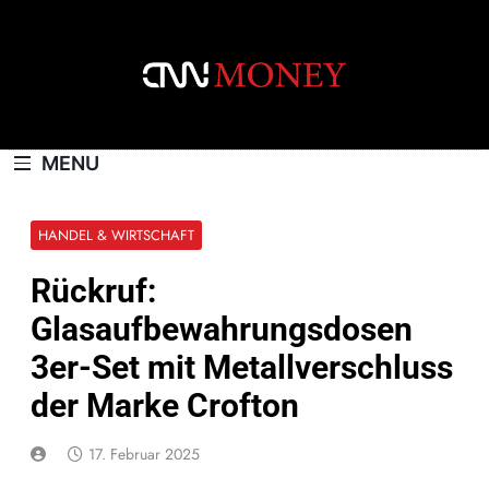
Skip
to
content
CNNMONEY.CH
MENU
HANDEL & WIRTSCHAFT
Rückruf:
Glasaufbewahrungsdosen
3er-Set mit Metallverschluss
der Marke Crofton
17. Februar 2025