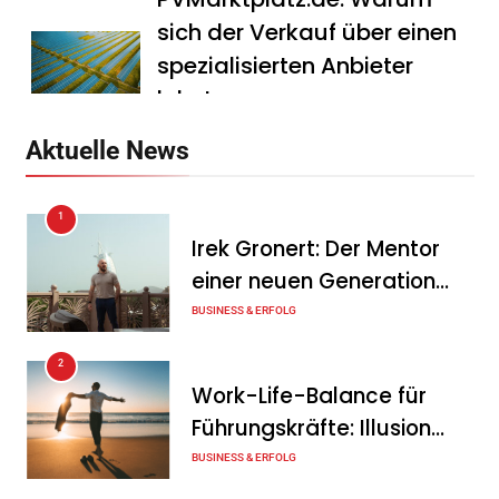
sich der Verkauf über einen
spezialisierten Anbieter
lohnt
Tanja Schiller
7. August 2026
Aktuelle News
HS Führungscoaching:
1
Warum ein
Irek Gronert: Der Mentor
Mitarbeitergespräch pro
einer neuen Generation
Jahr nichts verändert – und
von Unternehmern
BUSINESS & ERFOLG
was stattdessen
Verbindlichkeit schafft
2
Work-Life-Balance für
Tanja Schiller
7. August 2026
Führungskräfte: Illusion
Wenn jede Minute zählt: Wie
oder echte Chance?
BUSINESS & ERFOLG
Onboard-Kurier-Spezialist