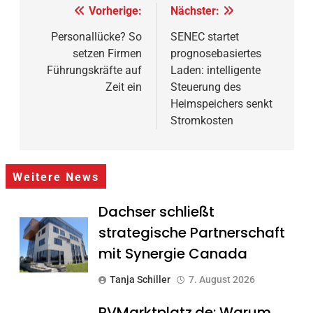
Beitragsnavigation
Vorherige:
Nächster:
Personallücke? So
SENEC startet
setzen Firmen
prognosebasiertes
Führungskräfte auf
Laden: intelligente
Zeit ein
Steuerung des
Heimspeichers senkt
Stromkosten
Weitere News
Dachser schließt
strategische Partnerschaft
mit Synergie Canada
Tanja Schiller
7. August 2026
PVMarktplatz.de: Warum