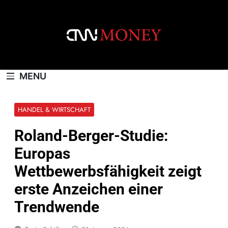
Skip
to
content
CNNMONEY.CH
MENU
HANDEL & WIRTSCHAFT
Roland-Berger-Studie:
Europas
Wettbewerbsfähigkeit zeigt
erste Anzeichen einer
Trendwende