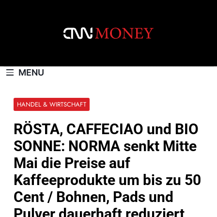
Skip
to
content
CNNMONEY.CH
MENU
HANDEL & WIRTSCHAFT
RÖSTA, CAFFECIAO und BIO
SONNE: NORMA senkt Mitte
Mai die Preise auf
Kaffeeprodukte um bis zu 50
Cent / Bohnen, Pads und
Pulver dauerhaft reduziert