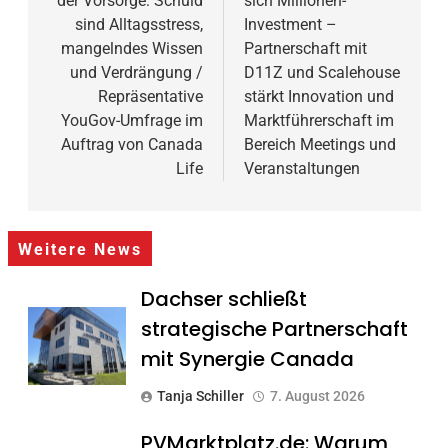
der Vorsorge: Schuld
sich Millionen-
sind Alltagsstress,
Investment –
mangelndes Wissen
Partnerschaft mit
und Verdrängung /
D11Z und Scalehouse
Repräsentative
stärkt Innovation und
YouGov-Umfrage im
Marktführerschaft im
Auftrag von Canada
Bereich Meetings und
Life
Veranstaltungen
Weitere News
Dachser schließt
strategische Partnerschaft
mit Synergie Canada
Tanja Schiller
7. August 2026
PVMarktplatz.de: Warum