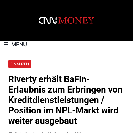
Skip
to
content
CNNMONEY.CH
MENU
FINANZEN
Riverty erhält BaFin-
Erlaubnis zum Erbringen von
Kreditdienstleistungen /
Position im NPL-Markt wird
weiter ausgebaut