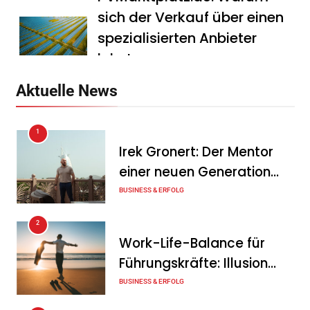
sich der Verkauf über einen
spezialisierten Anbieter
lohnt
Tanja Schiller
7. August 2026
Aktuelle News
HS Führungscoaching:
1
Warum ein
Irek Gronert: Der Mentor
Mitarbeitergespräch pro
einer neuen Generation
Jahr nichts verändert – und
von Unternehmern
BUSINESS & ERFOLG
was stattdessen
Verbindlichkeit schafft
2
Work-Life-Balance für
Tanja Schiller
7. August 2026
Führungskräfte: Illusion
Wenn jede Minute zählt: Wie
oder echte Chance?
BUSINESS & ERFOLG
Onboard-Kurier-Spezialist