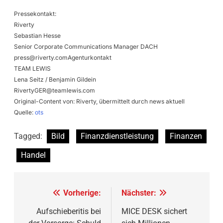
Pressekontakt:
Riverty
Sebastian Hesse
Senior Corporate Communications Manager DACH
press@riverty.comAgenturkontakt
TEAM LEWIS
Lena Seitz / Benjamin Gildein
RivertyGER@teamlewis.com
Original-Content von: Riverty, übermittelt durch news aktuell
Quelle:
ots
Tagged:
Bild
Finanzdienstleistung
Finanzen
Handel
Beitragsnavigation
Vorherige:
Nächster:
Aufschieberitis bei
MICE DESK sichert