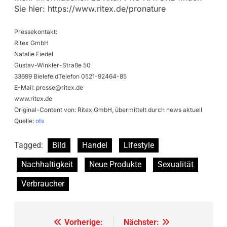
Sie hier: https://www.ritex.de/pronature
Pressekontakt:
Ritex GmbH
Natalie Fiedel
Gustav-Winkler-Straße 50
33699 BielefeldTelefon 0521-92464-85
E-Mail:
presse@ritex.de
www.ritex.de
Original-Content von: Ritex GmbH, übermittelt durch news aktuell
Quelle:
ots
Tagged:
Bild
Handel
Lifestyle
Nachhaltigkeit
Neue Produkte
Sexualität
Verbraucher
Beitragsnavigation
Vorherige:
Nächster: