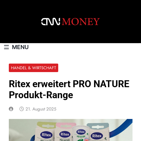
Skip
to
content
CNNMONEY.CH
MENU
HANDEL & WIRTSCHAFT
Ritex erweitert PRO NATURE
Produkt-Range
21. August 2025