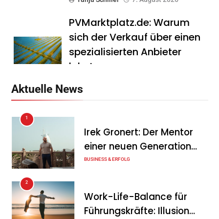
PVMarktplatz.de: Warum
sich der Verkauf über einen
spezialisierten Anbieter
lohnt
Tanja Schiller
7. August 2026
Aktuelle News
HS Führungscoaching:
1
Warum ein
Irek Gronert: Der Mentor
Mitarbeitergespräch pro
einer neuen Generation
Jahr nichts verändert – und
von Unternehmern
BUSINESS & ERFOLG
was stattdessen
Verbindlichkeit schafft
2
Work-Life-Balance für
Tanja Schiller
7. August 2026
Führungskräfte: Illusion