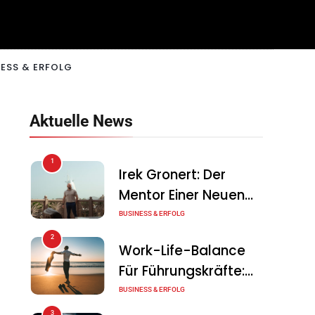
ESS & ERFOLG
Aktuelle News
1
Irek Gronert: Der
Mentor Einer Neuen
Generation Von
BUSINESS & ERFOLG
Unternehmern
2
Work-Life-Balance
Für Führungskräfte:
Illusion Oder Echte
BUSINESS & ERFOLG
Chance?
3