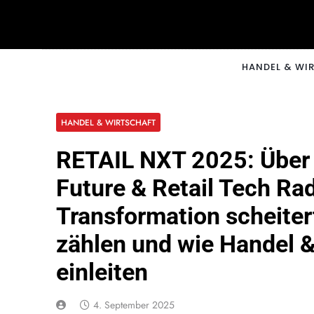
Skip
to
content
CNNM
HANDEL & WI
HANDEL & WIRTSCHAFT
RETAIL NXT 2025: Über 
Future & Retail Tech Ra
Transformation scheiter
zählen und wie Handel 
einleiten
4. September 2025