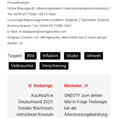
Pressekontakt:
Ulrike Braungardt | Abteilungsleiterin Unternehmenskommunikation |
Tel: 0049 511 71280-128 | E-Mail:
u.braungardt@wertgarantie.comMarc
Höppner | Teamleiter Externe
Kommunikation | Tel: 0049 511 71280-556 |
E-Mail:
m.hoeppner@wertgarantie.com
Original-Content von: Wertgarantie, übermittelt durch news aktuell
Quelle:
ots
Tagged:
Bild
Inflation
Studie
Umwelt
Verbraucher
Versicherung
Beitragsnavigation
Vorherige:
Nächster:
Kaufkraft in
ONESTY zum dritten
Deutschland 2025:
Mal in Folge Testsieger
Solides Wachstum,
bei der
verhaltener Konsum
Altersvorsorgeberatung