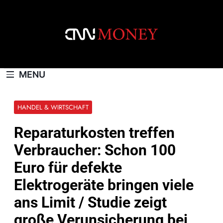
Skip
to
content
CNNMONEY.CH
MENU
HANDEL & WIRTSCHAFT
Reparaturkosten treffen
Verbraucher: Schon 100
Euro für defekte
Elektrogeräte bringen viele
ans Limit / Studie zeigt
große Verunsicherung bei