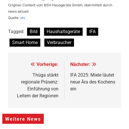
Original-Content von: BSH Hausgeräte GmbH, übermittelt durch
news aktuell
Quelle:
ots
Tagged:
Bild
Haushaltsgeräte
IFA
Smart Home
Verbraucher
Beitragsnavigation
Vorherige:
Nächster:
Thüga stärkt
IFA 2025: Miele läutet
regionale Präsenz:
neue Ära des Kochens
Einführung von
ein
Leitern der Regionen
Weitere News