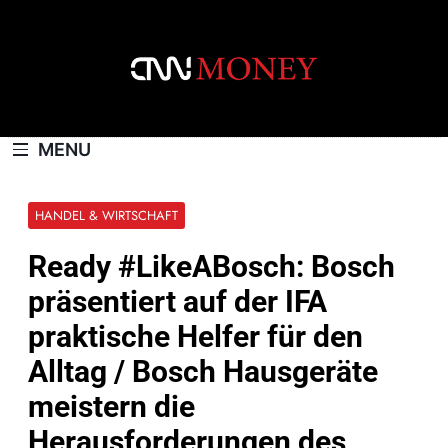
Skip
to
content
CNNMONEY.CH
MENU
HANDEL & WIRTSCHAFT
Ready #LikeABosch: Bosch
präsentiert auf der IFA
praktische Helfer für den
Alltag / Bosch Hausgeräte
meistern die
Herausforderungen des