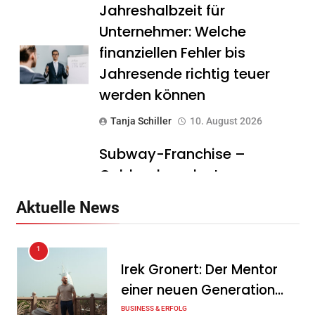
Jahreshalbzeit für
Unternehmer: Welche
finanziellen Fehler bis
Jahresende richtig teuer
werden können
Tanja Schiller
10. August 2026
Subway-Franchise –
Goldgrube oder teurer
Traum? Was Gründer vor
Aktuelle News
dem Einstieg wissen sollten
Tanja Schiller
10. August 2026
1
Irek Gronert: Der Mentor
DeutschlandGPT führt
einer neuen Generation
§203-konformen Modus für
von Unternehmern
BUSINESS & ERFOLG