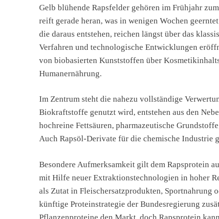
Gelb blühende Rapsfelder gehören im Frühjahr zum 
reift gerade heran, was in wenigen Wochen geerntet
die daraus entstehen, reichen längst über das klass
Verfahren und technologische Entwicklungen eröffn
von biobasierten Kunststoffen über Kosmetikinhaltss
Humanernährung.
Im Zentrum steht die nahezu vollständige Verwertu
Biokraftstoffe genutzt wird, entstehen aus den Neb
hochreine Fettsäuren, pharmazeutische Grundstoffe
Auch Rapsöl-Derivate für die chemische Industrie
Besondere Aufmerksamkeit gilt dem Rapsprotein aus
mit Hilfe neuer Extraktionstechnologien in hoher R
als Zutat in Fleischersatzprodukten, Sportnahrung 
künftige Proteinstrategie der Bundesregierung zusä
Pflanzenproteine den Markt, doch Rapsprotein kann 