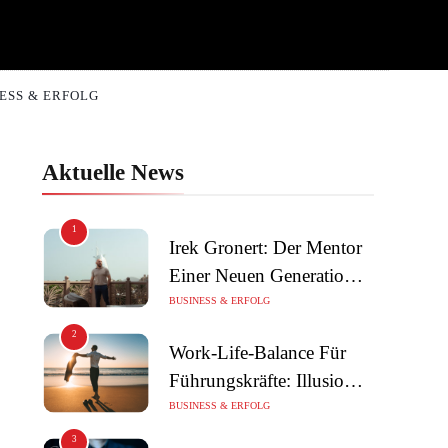
ESS & ERFOLG
Aktuelle News
1
Irek Gronert: Der Mentor
Einer Neuen Generation
Von Unternehmern
BUSINESS & ERFOLG
2
Work-Life-Balance Für
Führungskräfte: Illusion
Oder Echte Chance?
BUSINESS & ERFOLG
3