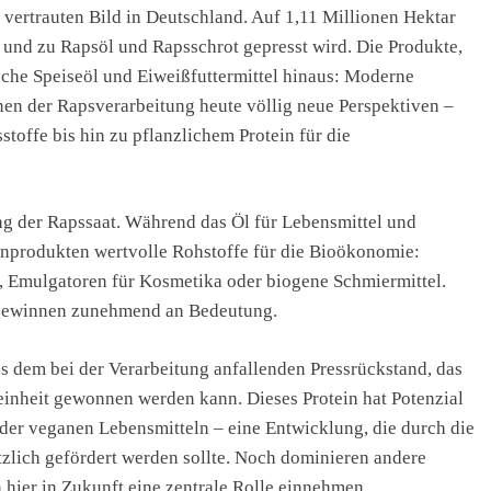
vertrauten Bild in Deutschland. Auf 1,11 Millionen Hektar
 und zu Rapsöl und Rapsschrot gepresst wird. Die Produkte,
ische Speiseöl und Eiweißfuttermittel hinaus: Moderne
en der Rapsverarbeitung heute völlig neue Perspektiven –
toffe bis hin zu pflanzlichem Protein für die
ng der Rapssaat. Während das Öl für Lebensmittel und
enprodukten wertvolle Rohstoffe für die Bioökonomie:
, Emulgatoren für Kosmetika oder biogene Schmiermittel.
 gewinnen zunehmend an Bedeutung.
 dem bei der Verarbeitung anfallenden Pressrückstand, das
einheit gewonnen werden kann. Dieses Protein hat Potenzial
oder veganen Lebensmitteln – eine Entwicklung, die durch die
tzlich gefördert werden sollte. Noch dominieren andere
hier in Zukunft eine zentrale Rolle einnehmen.