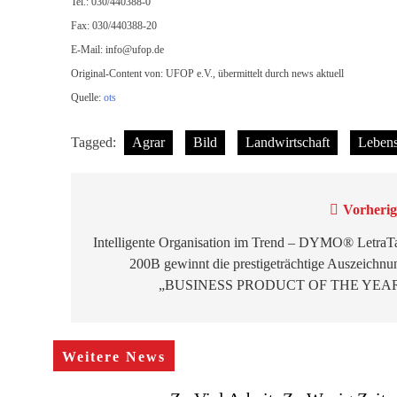
Tel.: 030/440388-0
Fax: 030/440388-20
E-Mail:
info@ufop.de
Original-Content von: UFOP e.V., übermittelt durch news aktuell
Quelle:
ots
Tagged:
Agrar
Bild
Landwirtschaft
Lebens
Beitragsnavigation
Vorherig
Intelligente Organisation im Trend – DYMO® LetraT
200B gewinnt die prestigeträchtige Auszeichnu
„BUSINESS PRODUCT OF THE YEA
Weitere News