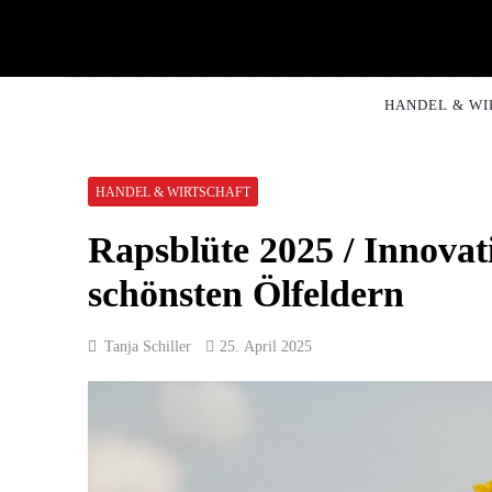
Skip
to
content
CNNM
HANDEL & WI
HANDEL & WIRTSCHAFT
Rapsblüte 2025 / Innova
schönsten Ölfeldern
Tanja Schiller
25. April 2025