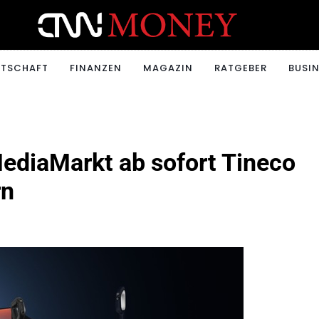
ONEY.CH
RTSCHAFT
FINANZEN
MAGAZIN
RATGEBER
BUSIN
ediaMarkt ab sofort Tineco
rn