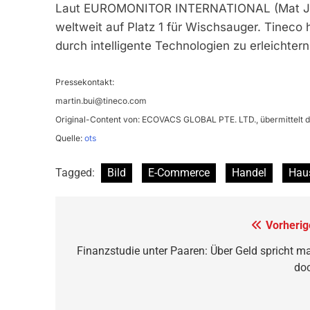
Laut EUROMONITOR INTERNATIONAL (Mat Juni 2
weltweit auf Platz 1 für Wischsauger. Tineco
durch intelligente Technologien zu erleichter
Pressekontakt:
martin.bui@tineco.com
Original-Content von: ECOVACS GLOBAL PTE. LTD., übermittelt d
Quelle:
ots
Tagged:
Bild
E-Commerce
Handel
Haus
Beitragsnavigation
Vorherig
Finanzstudie unter Paaren: Über Geld spricht m
do