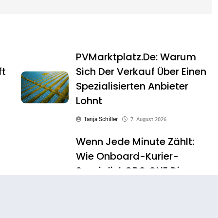
PVMarktplatz.de: Warum
ft
Sich Der Verkauf Über Einen
Spezialisierten Anbieter
Lohnt
Tanja Schiller
7. August 2026
Wenn Jede Minute Zählt:
Wie Onboard-Kurier-
Spezialist OBC ONE Die
Internationale
Notfalllogistik Neu Denkt