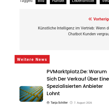
Tagged:
Bild
Handel
Lebensmittel
Ver
Beitragsnavigation
Vorherig
Künstliche Intelligenz im Vertrieb: Wenn d
Chatbot Kunden vergrau
Weitere News
PVMarktplatz.de: Warum
Sich Der Verkauf Über Ein
Spezialisierten Anbieter
Lohnt
Tanja Schiller
7. August 2026