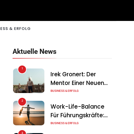
ESS & ERFOLG
Aktuelle News
1
Irek Gronert: Der
Mentor Einer Neuen
Generation Von
BUSINESS & ERFOLG
Unternehmern
2
Work-Life-Balance
Für Führungskräfte:
Illusion Oder Echte
BUSINESS & ERFOLG
Chance?
3