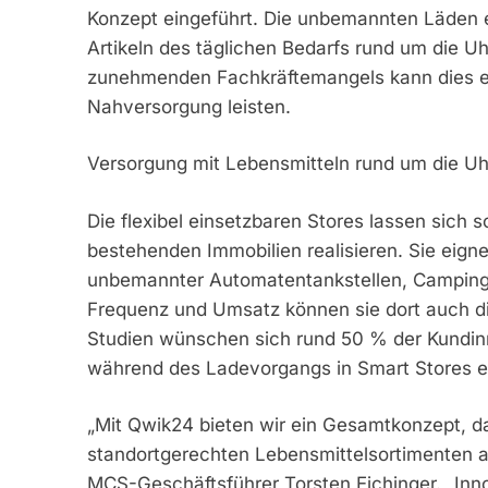
Konzept eingeführt. Die unbemannten Läden 
Artikeln des täglichen Bedarfs rund um die U
zunehmenden Fachkräftemangels kann dies ein
Nahversorgung leisten.
Versorgung mit Lebensmitteln rund um die Uh
Die flexibel einsetzbaren Stores lassen sich 
bestehenden Immobilien realisieren. Sie eign
unbemannter Automatentankstellen, Campingp
Frequenz und Umsatz können sie dort auch die
Studien wünschen sich rund 50 % der Kundin
während des Ladevorgangs in Smart Stores e
„Mit Qwik24 bieten wir ein Gesamtkonzept, d
standortgerechten Lebensmittelsortimenten au
MCS-Geschäftsführer Torsten Eichinger. „Inno