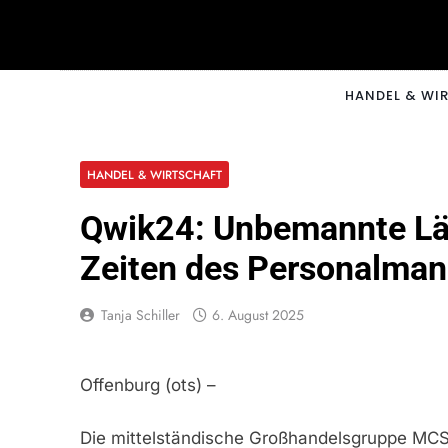
Skip
to
content
CNNM
HANDEL & WI
HANDEL & WIRTSCHAFT
Qwik24: Unbemannte Läd
Zeiten des Personalman
Tanja Schiller
6. August 2025
Offenburg (ots) –
Die mittelständische Großhandelsgruppe MCS