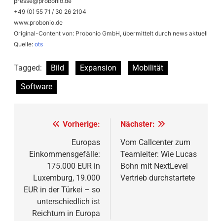
presse@probonio.de
+49 (0) 55 71 / 30 26 2104
www.probonio.de
Original-Content von: Probonio GmbH, übermittelt durch news aktuell
Quelle:
ots
Tagged:
Bild
Expansion
Mobilität
Software
Beitragsnavigation
Vorherige:
Nächster:
Europas
Vom Callcenter zum
Einkommensgefälle:
Teamleiter: Wie Lucas
175.000 EUR in
Bohn mit NextLevel
Luxemburg, 19.000
Vertrieb durchstartete
EUR in der Türkei – so
unterschiedlich ist
Reichtum in Europa