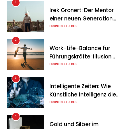
1
KSB mit starkem
Irek Gronert: Der Mentor
Geschäftsverlauf im
einer neuen Generation
zweiten Quartal
von Unternehmern
BUSINESS & ERFOLG
Tanja Schiller
6. August 2026
2
Intersolar-Trend 2026:
Work-Life-Balance für
Warum Batteriespeicher
Führungskräfte: Illusion
zum wichtigsten Baustein
oder echte Chance?
BUSINESS & ERFOLG
der Energiewende werden
3
Tanja Schiller
6. August 2026
Intelligente Zeiten: Wie
Künstliche Intelligenz die
Geschäftswelt verändert
BUSINESS & ERFOLG
4
Gold und Silber im