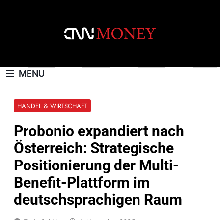
Skip
to
content
CNNMONEY.CH
MENU
HANDEL & WIRTSCHAFT
Probonio expandiert nach
Österreich: Strategische
Positionierung der Multi-
Benefit-Plattform im
deutschsprachigen Raum