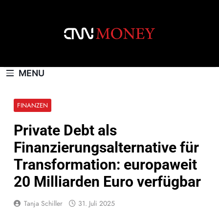
Skip
to
content
CNNMONEY.CH
MENU
FINANZEN
Private Debt als
Finanzierungsalternative für
Transformation: europaweit
20 Milliarden Euro verfügbar
Tanja Schiller
31. Juli 2025