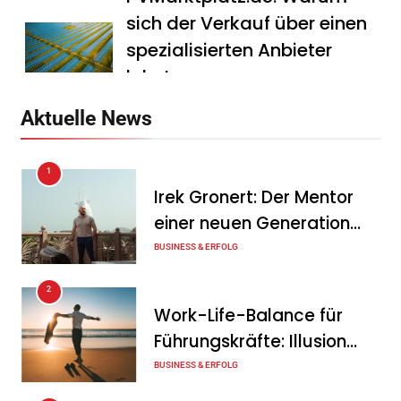
sich der Verkauf über einen
spezialisierten Anbieter
lohnt
Tanja Schiller
7. August 2026
Aktuelle News
HS Führungscoaching:
1
Warum ein
Irek Gronert: Der Mentor
Mitarbeitergespräch pro
einer neuen Generation
Jahr nichts verändert – und
von Unternehmern
BUSINESS & ERFOLG
was stattdessen
Verbindlichkeit schafft
2
Work-Life-Balance für
Tanja Schiller
7. August 2026
Führungskräfte: Illusion
Wenn jede Minute zählt: Wie
oder echte Chance?
BUSINESS & ERFOLG
Onboard-Kurier-Spezialist