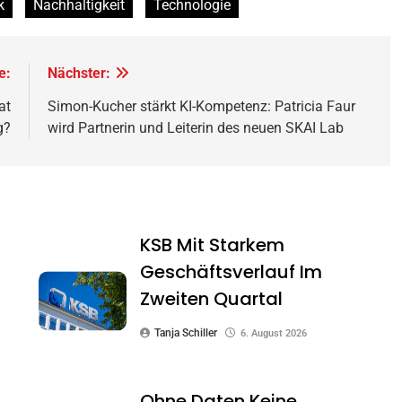
k
Nachhaltigkeit
Technologie
e:
Nächster:
at
Simon-Kucher stärkt KI-Kompetenz: Patricia Faur
g?
wird Partnerin und Leiterin des neuen SKAI Lab
KSB Mit Starkem
Geschäftsverlauf Im
Zweiten Quartal
Tanja Schiller
6. August 2026
Ohne Daten Keine