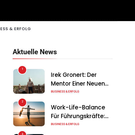
ESS & ERFOLG
Aktuelle News
1
Irek Gronert: Der
Mentor Einer Neuen
Generation Von
BUSINESS & ERFOLG
Unternehmern
2
Work-Life-Balance
Für Führungskräfte:
Illusion Oder Echte
BUSINESS & ERFOLG
Chance?
3