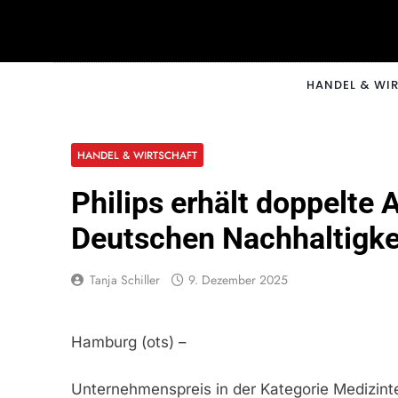
Skip
to
content
CNNM
HANDEL & WI
HANDEL & WIRTSCHAFT
Philips erhält doppelte
Deutschen Nachhaltigke
Tanja Schiller
9. Dezember 2025
Hamburg (ots) –
Unternehmenspreis in der Kategorie Medizinte