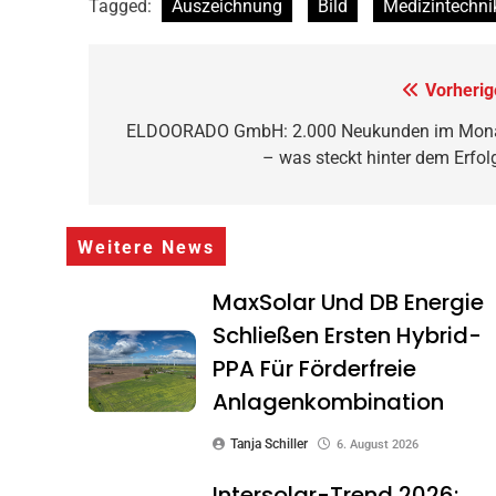
Tagged:
Auszeichnung
Bild
Medizintechni
Beitragsnavigation
Vorherig
ELDOORADO GmbH: 2.000 Neukunden im Mon
– was steckt hinter dem Erfol
Weitere News
MaxSolar Und DB Energie
Schließen Ersten Hybrid-
PPA Für Förderfreie
Anlagenkombination
Tanja Schiller
6. August 2026
Intersolar-Trend 2026: