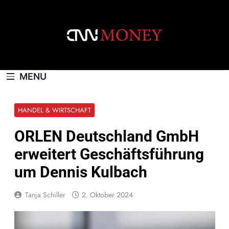
Skip
to
content
CNNMONEY.CH
MENU
HANDEL & WIRTSCHAFT
ORLEN Deutschland GmbH
erweitert Geschäftsführung
um Dennis Kulbach
Tanja Schiller
2. Oktober 2024