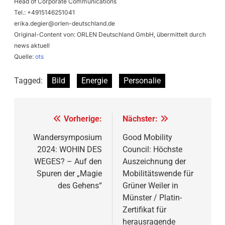
Head of Corporate Communications
Tel.: +4915146251041
erika.degier@orlen-deutschland.de
Original-Content von: ORLEN Deutschland GmbH, übermittelt durch
news aktuell
Quelle:
ots
Tagged:
Bild
Energie
Personalie
Beitragsnavigation
Vorherige:
Nächster:
Wandersymposium
Good Mobility
2024: WOHIN DES
Council: Höchste
WEGES? – Auf den
Auszeichnung der
Spuren der „Magie
Mobilitätswende für
des Gehens“
Grüner Weiler in
Münster / Platin-
Zertifikat für
herausragende