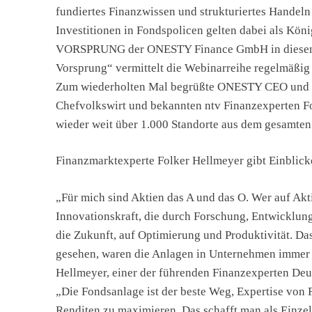
fundiertes Finanzwissen und strukturiertes Handeln
Investitionen in Fondspolicen gelten dabei als Köni
VORSPRUNG der ONESTY Finance GmbH in diesem Ja
Vorsprung“ vermittelt die Webinarreihe regelmäßig 
Zum wiederholten Mal begrüßte ONESTY CEO und Ka
Chefvolkswirt und bekannten ntv Finanzexperten Fo
wieder weit über 1.000 Standorte aus dem gesamten
Finanzmarktexperte Folker Hellmeyer gibt Einblick
„Für mich sind Aktien das A und das O. Wer auf Akti
Innovationskraft, die durch Forschung, Entwicklung
die Zukunft, auf Optimierung und Produktivität. Das i
gesehen, waren die Anlagen in Unternehmen immer er
Hellmeyer, einer der führenden Finanzexperten De
„Die Fondsanlage ist der beste Weg, Expertise von
Renditen zu maximieren. Das schafft man als Einzel