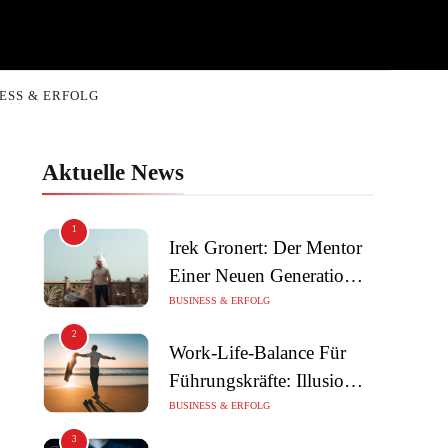
ESS & ERFOLG
Aktuelle News
1
Irek Gronert: Der Mentor
Einer Neuen Generation
Von Unternehmern
BUSINESS & ERFOLG
2
Work-Life-Balance Für
Führungskräfte: Illusion
Oder Echte Chance?
BUSINESS & ERFOLG
3