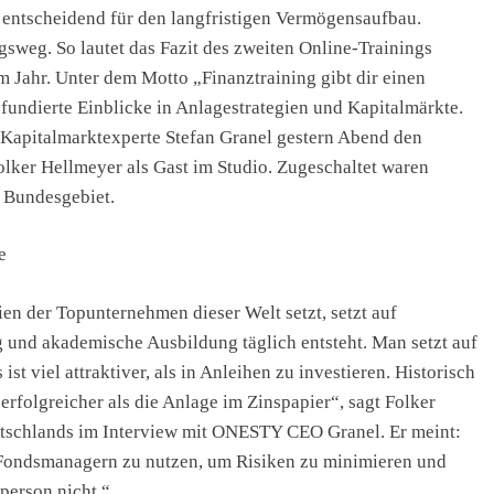
 entscheidend für den langfristigen Vermögensaufbau.
gsweg. So lautet das Fazit des zweiten Online-Trainings
hr. Unter dem Motto „Finanztraining gibt dir einen
fundierte Einblicke in Anlagestrategien und Kapitalmärkte.
pitalmarktexperte Stefan Granel gestern Abend den
lker Hellmeyer als Gast im Studio. Zugeschaltet waren
 Bundesgebiet.
e
en der Topunternehmen dieser Welt setzt, setzt auf
 und akademische Ausbildung täglich entsteht. Man setzt auf
st viel attraktiver, als in Anleihen zu investieren. Historisch
folgreicher als die Anlage im Zinspapier“, sagt Folker
utschlands im Interview mit ONESTY CEO Granel. Er meint:
 Fondsmanagern zu nutzen, um Risiken zu minimieren und
person nicht.“