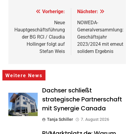
Beitragsnavigation
Vorherige:
Nächster:
Neue
NOWEDA-
Hauptgeschäftsführung
Generalversammlung:
der BG RCI / Claudia
Geschäftsjahr
Hollinger folgt auf
2023/2024 mit erneut
Stefan Weis
solidem Ergebnis
Weitere News
Dachser schließt
strategische Partnerschaft
mit Synergie Canada
Tanja Schiller
7. August 2026
PVMarktplatz.de: Warum