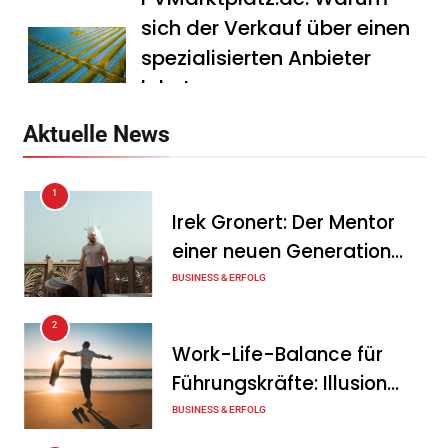
sich der Verkauf über einen
spezialisierten Anbieter
lohnt
Tanja Schiller
7. August 2026
Aktuelle News
HS Führungscoaching:
1
Warum ein
Irek Gronert: Der Mentor
Mitarbeitergespräch pro
einer neuen Generation
Jahr nichts verändert – und
von Unternehmern
BUSINESS & ERFOLG
was stattdessen
Verbindlichkeit schafft
2
Work-Life-Balance für
Tanja Schiller
7. August 2026
Führungskräfte: Illusion
Wenn jede Minute zählt: Wie
oder echte Chance?
BUSINESS & ERFOLG
Onboard-Kurier-Spezialist