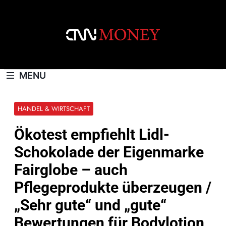
Skip
to
content
CNNMONEY.CH
MENU
HANDEL & WIRTSCHAFT
Ökotest empfiehlt Lidl-
Schokolade der Eigenmarke
Fairglobe – auch
Pflegeprodukte überzeugen /
„Sehr gute“ und „gute“
Bewertungen für Bodylotion