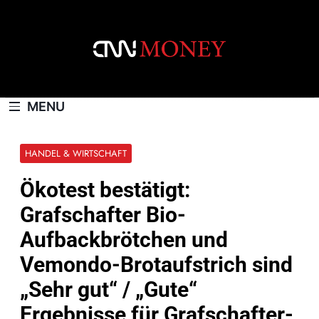
Skip
to
content
CNNMONEY.CH
MENU
HANDEL & WIRTSCHAFT
Ökotest bestätigt:
Grafschafter Bio-
Aufbackbrötchen und
Vemondo-Brotaufstrich sind
„Sehr gut“ / „Gute“
Ergebnisse für Grafschafter-