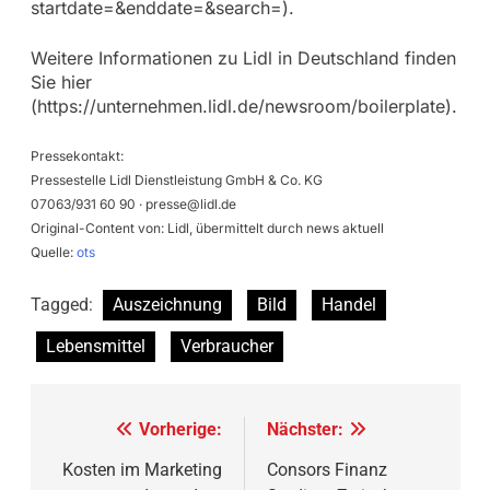
startdate=&enddate=&search=).
Weitere Informationen zu Lidl in Deutschland finden
Sie hier
(https://unternehmen.lidl.de/newsroom/boilerplate).
Pressekontakt:
Pressestelle Lidl Dienstleistung GmbH & Co. KG
07063/931 60 90 ·
presse@lidl.de
Original-Content von: Lidl, übermittelt durch news aktuell
Quelle:
ots
Tagged:
Auszeichnung
Bild
Handel
Lebensmittel
Verbraucher
Beitragsnavigation
Vorherige:
Nächster:
Kosten im Marketing
Consors Finanz