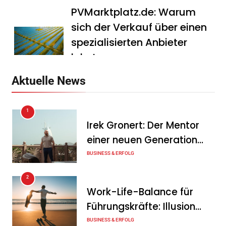
PVMarktplatz.de: Warum
sich der Verkauf über einen
spezialisierten Anbieter
lohnt
Tanja Schiller
7. August 2026
Aktuelle News
HS Führungscoaching:
1
Warum ein
Irek Gronert: Der Mentor
Mitarbeitergespräch pro
einer neuen Generation
Jahr nichts verändert – und
von Unternehmern
BUSINESS & ERFOLG
was stattdessen
Verbindlichkeit schafft
2
Work-Life-Balance für
Tanja Schiller
7. August 2026
Führungskräfte: Illusion
Wenn jede Minute zählt: Wie
oder echte Chance?
BUSINESS & ERFOLG