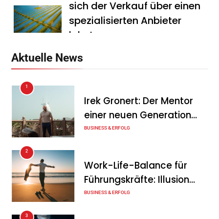
sich der Verkauf über einen
spezialisierten Anbieter
lohnt
Tanja Schiller
7. August 2026
Aktuelle News
HS Führungscoaching:
1
Warum ein
Irek Gronert: Der Mentor
Mitarbeitergespräch pro
einer neuen Generation
Jahr nichts verändert – und
von Unternehmern
BUSINESS & ERFOLG
was stattdessen
Verbindlichkeit schafft
2
Work-Life-Balance für
Tanja Schiller
7. August 2026
Führungskräfte: Illusion
Wenn jede Minute zählt: Wie
oder echte Chance?
BUSINESS & ERFOLG
Onboard-Kurier-Spezialist
3