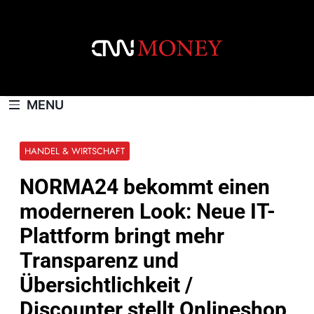
Skip
to
content
CNNMONEY.CH
MENU
HANDEL & WIRTSCHAFT
NORMA24 bekommt einen
moderneren Look: Neue IT-
Plattform bringt mehr
Transparenz und
Übersichtlichkeit /
Discounter stellt Onlineshop