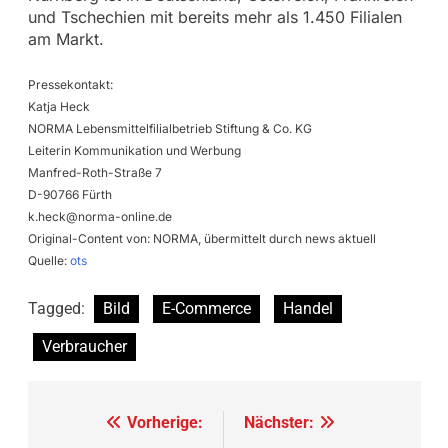
und Tschechien mit bereits mehr als 1.450 Filialen
am Markt.
Pressekontakt:
Katja Heck
NORMA Lebensmittelfilialbetrieb Stiftung & Co. KG
Leiterin Kommunikation und Werbung
Manfred-Roth-Straße 7
D-90766 Fürth
k.heck@norma-online.de
Original-Content von: NORMA, übermittelt durch news aktuell
Quelle:
ots
Tagged:
Bild
E-Commerce
Handel
Verbraucher
Beitragsnavigation
Vorherige:
Nächster: