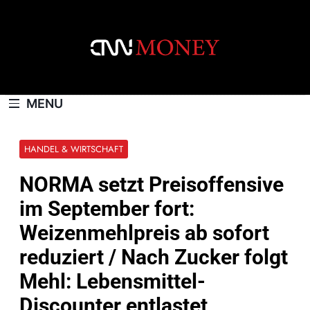
Skip
to
content
CNNMONEY.CH
MENU
HANDEL & WIRTSCHAFT
NORMA setzt Preisoffensive
im September fort:
Weizenmehlpreis ab sofort
reduziert / Nach Zucker folgt
Mehl: Lebensmittel-
Discounter entlastet