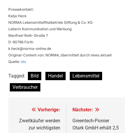
Pressekontakt:
Katja Heck
NORMA Lebensmittelfilialbetrieb Stiftung & Co. KG
Leiterin Kommunikation und Werbung
Manfred-Roth-Straße 7
D-90766 Fürth
k.heck@norma-online.de
Original-Content von: NORMA, übermittelt durch news aktuell
Quelle:
ots
Tagged:
Bild
Handel
Lebensmittel
Verbraucher
Beitragsnavigation
Vorherige:
Nächster:
Zweitkäufer werden
Greentech-Pionier
zur wichtigsten
Otark GmbH erhält 2,5