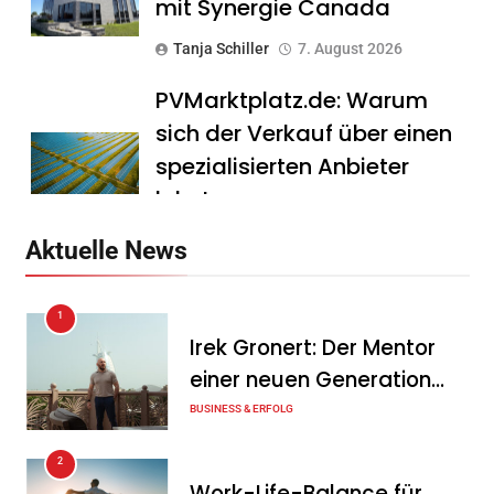
mit Synergie Canada
Tanja Schiller
7. August 2026
PVMarktplatz.de: Warum
sich der Verkauf über einen
spezialisierten Anbieter
lohnt
Tanja Schiller
7. August 2026
Aktuelle News
HS Führungscoaching:
1
Warum ein
Irek Gronert: Der Mentor
Mitarbeitergespräch pro
einer neuen Generation
Jahr nichts verändert – und
von Unternehmern
BUSINESS & ERFOLG
was stattdessen
Verbindlichkeit schafft
2
Work-Life-Balance für