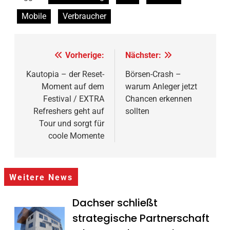
Mobile
Verbraucher
Beitragsnavigation
Vorherige:
Nächster:
Kautopia – der Reset-
Börsen-Crash –
Moment auf dem
warum Anleger jetzt
Festival / EXTRA
Chancen erkennen
Refreshers geht auf
sollten
Tour und sorgt für
coole Momente
Weitere News
Dachser schließt
strategische Partnerschaft