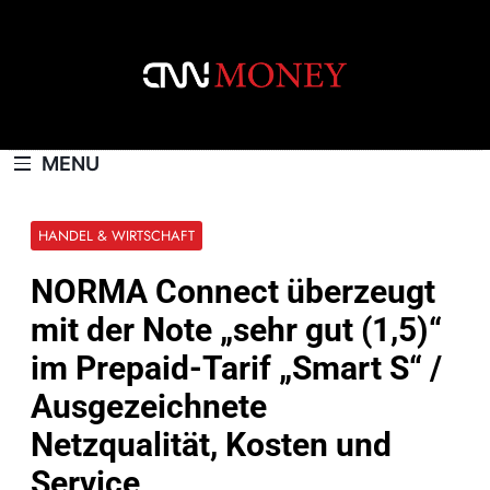
Skip
to
content
CNNMONEY.CH
MENU
HANDEL & WIRTSCHAFT
NORMA Connect überzeugt
mit der Note „sehr gut (1,5)“
im Prepaid-Tarif „Smart S“ /
Ausgezeichnete
Netzqualität, Kosten und
Service