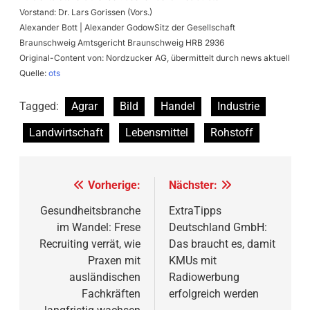
Vorstand: Dr. Lars Gorissen (Vors.)
Alexander Bott | Alexander GodowSitz der Gesellschaft
Braunschweig Amtsgericht Braunschweig HRB 2936
Original-Content von: Nordzucker AG, übermittelt durch news aktuell
Quelle:
ots
Tagged:
Agrar
Bild
Handel
Industrie
Landwirtschaft
Lebensmittel
Rohstoff
Beitragsnavigation
Vorherige:
Nächster:
Gesundheitsbranche
ExtraTipps
im Wandel: Frese
Deutschland GmbH:
Recruiting verrät, wie
Das braucht es, damit
Praxen mit
KMUs mit
ausländischen
Radiowerbung
Fachkräften
erfolgreich werden