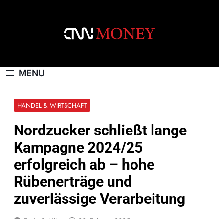
Skip
to
content
CNNMONEY.CH
MENU
HANDEL & WIRTSCHAFT
Nordzucker schließt lange
Kampagne 2024/25
erfolgreich ab – hohe
Rübenerträge und
zuverlässige Verarbeitung