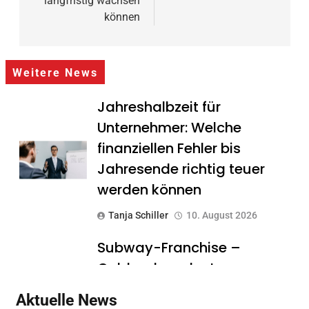
langfristig wachsen
können
Weitere News
Jahreshalbzeit für
Unternehmer: Welche
finanziellen Fehler bis
Jahresende richtig teuer
werden können
Tanja Schiller
10. August 2026
Subway-Franchise –
Goldgrube oder teurer
Traum? Was Gründer vor
Aktuelle News