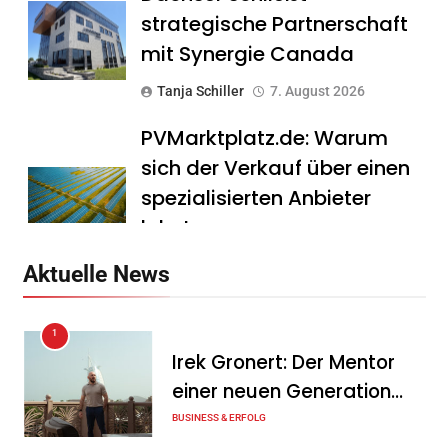
strategische Partnerschaft
mit Synergie Canada
Tanja Schiller
7. August 2026
PVMarktplatz.de: Warum
sich der Verkauf über einen
spezialisierten Anbieter
lohnt
Tanja Schiller
7. August 2026
Aktuelle News
HS Führungscoaching:
1
Warum ein
Irek Gronert: Der Mentor
Mitarbeitergespräch pro
einer neuen Generation
Jahr nichts verändert – und
von Unternehmern
BUSINESS & ERFOLG
was stattdessen