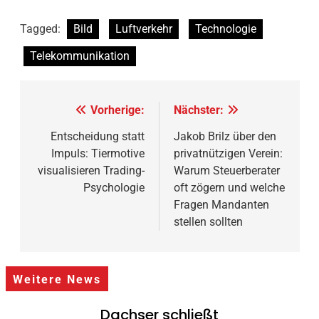
Tagged:
Bild
Luftverkehr
Technologie
Telekommunikation
Beitragsnavigation
Vorherige:
Nächster:
Entscheidung statt
Jakob Brilz über den
Impuls: Tiermotive
privatnützigen Verein:
visualisieren Trading-
Warum Steuerberater
Psychologie
oft zögern und welche
Fragen Mandanten
stellen sollten
Weitere News
Dachser schließt