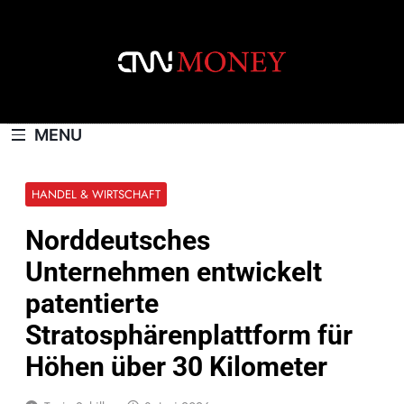
Skip
to
content
CNNMONEY.CH
MENU
HANDEL & WIRTSCHAFT
Norddeutsches
Unternehmen entwickelt
patentierte
Stratosphärenplattform für
Höhen über 30 Kilometer