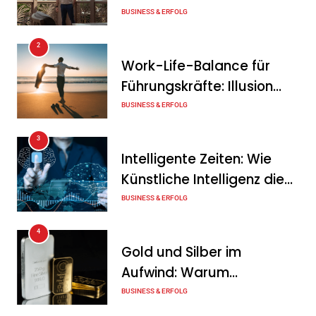
zweiten Quartal
von Unternehmern
BUSINESS & ERFOLG
Tanja Schiller
6. August 2026
2
Intersolar-Trend 2026:
Work-Life-Balance für
Warum Batteriespeicher
Führungskräfte: Illusion
zum wichtigsten Baustein
oder echte Chance?
BUSINESS & ERFOLG
der Energiewende werden
3
Tanja Schiller
6. August 2026
Intelligente Zeiten: Wie
Künstliche Intelligenz die
Geschäftswelt verändert
BUSINESS & ERFOLG
4
Gold und Silber im
Aufwind: Warum
Edelmetalle als sicherer
BUSINESS & ERFOLG
Hafen zurück sind