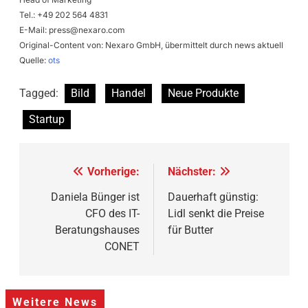
Tel.: +49 202 564 4831
E-Mail:
press@nexaro.com
Original-Content von: Nexaro GmbH, übermittelt durch news aktuell
Quelle:
ots
Tagged:
Bild
Handel
Neue Produkte
Startup
Beitragsnavigation
Vorherige:
Nächster:
Daniela Bünger ist
Dauerhaft günstig:
CFO des IT-
Lidl senkt die Preise
Beratungshauses
für Butter
CONET
Weitere News