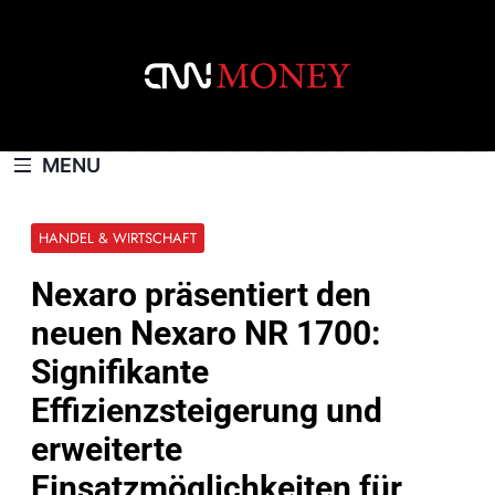
Skip
to
content
CNNMONEY.CH
MENU
HANDEL & WIRTSCHAFT
Nexaro präsentiert den
neuen Nexaro NR 1700:
Signifikante
Effizienzsteigerung und
erweiterte
Einsatzmöglichkeiten für