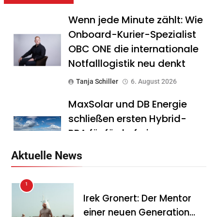
Wenn jede Minute zählt: Wie
Onboard-Kurier-Spezialist
OBC ONE die internationale
Notfalllogistik neu denkt
Tanja Schiller
6. August 2026
MaxSolar und DB Energie
schließen ersten Hybrid-
PPA für förderfreie
Anlagenkombination
Aktuelle News
Tanja Schiller
6. August 2026
1
KSB mit starkem
Irek Gronert: Der Mentor
Geschäftsverlauf im
einer neuen Generation