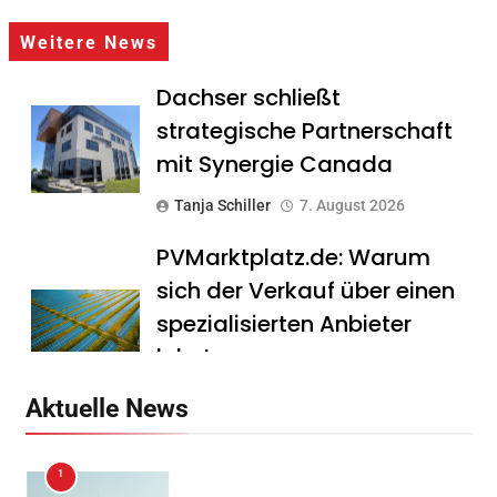
Weitere News
Dachser schließt
strategische Partnerschaft
mit Synergie Canada
Tanja Schiller
7. August 2026
PVMarktplatz.de: Warum
sich der Verkauf über einen
spezialisierten Anbieter
lohnt
Tanja Schiller
7. August 2026
Aktuelle News
HS Führungscoaching:
1
Warum ein