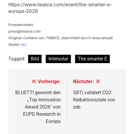
https://www.twaice.com/event/the-smarter-e-
europe-2026
Pressekontakt:
press@twaice.com
Original-Content von: TWAICE, übermittelt durch news aktuell
Quelle:
ots
Tagged:
Bild
Intersolar
The smarter E
Beitragsnavigation
Vorherige:
Nächster:
BLUETTI gewinnt den
SBTi validiert CO2
„Top Innovation
Reduktionsziele von
Award 2026″ von
zeb
EUPD Research in
Europa