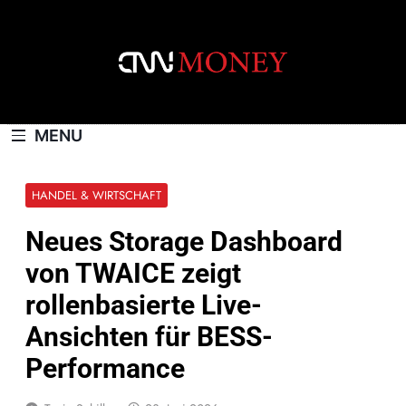
Skip
to
content
CNNMONEY.CH
MENU
HANDEL & WIRTSCHAFT
Neues Storage Dashboard
von TWAICE zeigt
rollenbasierte Live-
Ansichten für BESS-
Performance