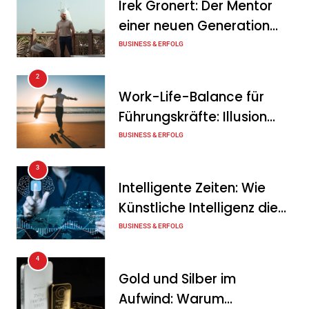
Irek Gronert: Der Mentor
Mitarbeitergespräch pro
einer neuen Generation
Jahr nichts verändert – und
von Unternehmern
BUSINESS & ERFOLG
was stattdessen
Verbindlichkeit schafft
2
Work-Life-Balance für
Tanja Schiller
7. August 2026
Führungskräfte: Illusion
Wenn jede Minute zählt: Wie
oder echte Chance?
BUSINESS & ERFOLG
Onboard-Kurier-Spezialist
3
OBC ONE die internationale
Intelligente Zeiten: Wie
Notfalllogistik neu denkt
Künstliche Intelligenz die
Tanja Schiller
6. August 2026
Geschäftswelt verändert
BUSINESS & ERFOLG
4
Gold und Silber im
Aufwind: Warum