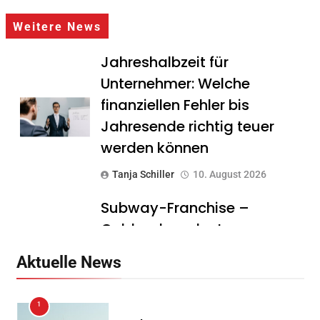
Weitere News
Jahreshalbzeit für
Unternehmer: Welche
finanziellen Fehler bis
Jahresende richtig teuer
werden können
Tanja Schiller
10. August 2026
Subway-Franchise –
Goldgrube oder teurer
Traum? Was Gründer vor
Aktuelle News
dem Einstieg wissen sollten
Tanja Schiller
10. August 2026
1