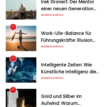
Irek Gronert: Der Mentor
DeutschlandGPT führt
einer neuen Generation
§203-konformen Modus für
von Unternehmern
BUSINESS & ERFOLG
Ärzte, Anwälte und
Steuerberater ein
2
Work-Life-Balance für
Tanja Schiller
10. August 2026
Führungskräfte: Illusion
Herausragende
oder echte Chance?
BUSINESS & ERFOLG
Finanzbildung 2026: Diese
3
Banken überzeugen im Test
Intelligente Zeiten: Wie
Tanja Schiller
10. August 2026
Künstliche Intelligenz die
Geschäftswelt verändert
BUSINESS & ERFOLG
4
Gold und Silber im
Aufwind: Warum