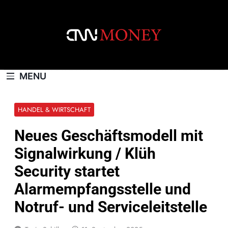
Skip
to
content
CNNMONEY.CH
MENU
HANDEL & WIRTSCHAFT
Neues Geschäftsmodell mit
Signalwirkung / Klüh
Security startet
Alarmempfangsstelle und
Notruf- und Serviceleitstelle