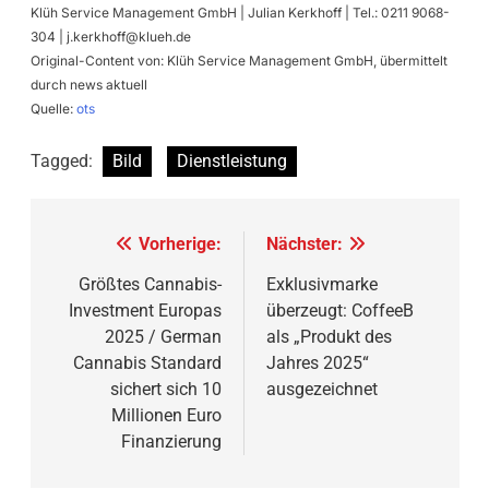
Klüh Service Management GmbH | Julian Kerkhoff | Tel.: 0211 9068-
304 |
j.kerkhoff@klueh.de
Original-Content von: Klüh Service Management GmbH, übermittelt
durch news aktuell
Quelle:
ots
Tagged:
Bild
Dienstleistung
Beitragsnavigation
Vorherige:
Nächster:
Größtes Cannabis-
Exklusivmarke
Investment Europas
überzeugt: CoffeeB
2025 / German
als „Produkt des
Cannabis Standard
Jahres 2025“
sichert sich 10
ausgezeichnet
Millionen Euro
Finanzierung