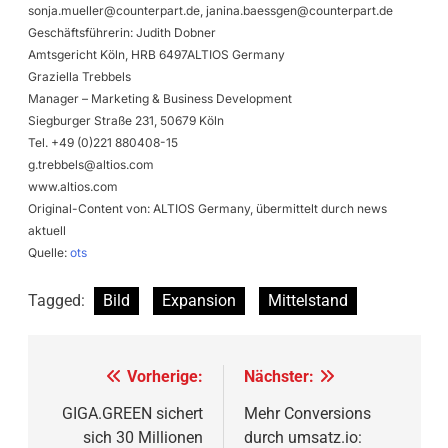
sonja.mueller@counterpart.de
,
janina.baessgen@counterpart.de
Geschäftsführerin: Judith Dobner
Amtsgericht Köln, HRB 6497ALTIOS Germany
Graziella Trebbels
Manager – Marketing & Business Development
Siegburger Straße 231, 50679 Köln
Tel. +49 (0)221 880408-15
g.trebbels@altios.com
www.altios.com
Original-Content von: ALTIOS Germany, übermittelt durch news
aktuell
Quelle:
ots
Tagged:
Bild
Expansion
Mittelstand
Beitragsnavigation
Vorherige:
Nächster:
GIGA.GREEN sichert
Mehr Conversions
sich 30 Millionen
durch umsatz.io: