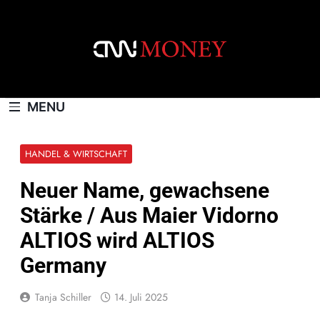
Skip
to
content
CNNMONEY.CH
MENU
HANDEL & WIRTSCHAFT
Neuer Name, gewachsene
Stärke / Aus Maier Vidorno
ALTIOS wird ALTIOS
Germany
Tanja Schiller
14. Juli 2025