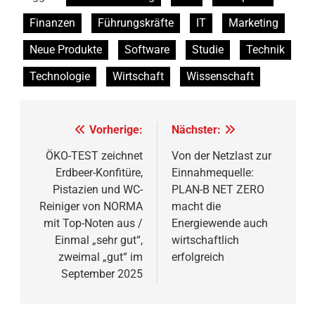
Finanzen
Führungskräfte
IT
Marketing
Neue Produkte
Software
Studie
Technik
Technologie
Wirtschaft
Wissenschaft
Beitragsnavigation
Vorherige:
Nächster:
ÖKO-TEST zeichnet
Von der Netzlast zur
Erdbeer-Konfitüre,
Einnahmequelle:
Pistazien und WC-
PLAN-B NET ZERO
Reiniger von NORMA
macht die
mit Top-Noten aus /
Energiewende auch
Einmal „sehr gut“,
wirtschaftlich
zweimal „gut“ im
erfolgreich
September 2025