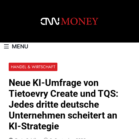
Skip
to
content
CNNMONEY.CH
MENU
HANDEL & WIRTSCHAFT
Neue KI-Umfrage von
Tietoevry Create und TQS:
Jedes dritte deutsche
Unternehmen scheitert an
KI-Strategie