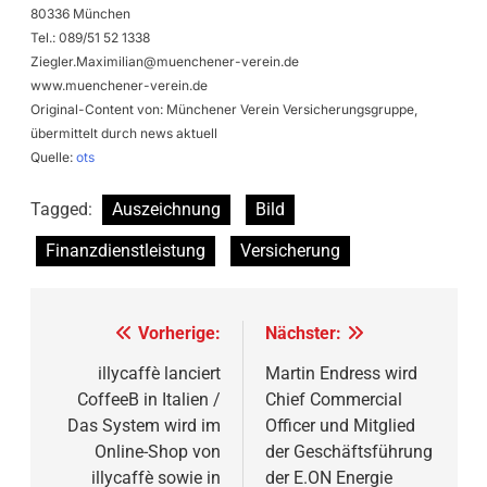
80336 München
Tel.: 089/51 52 1338
Ziegler.Maximilian@muenchener-verein.de
www.muenchener-verein.de
Original-Content von: Münchener Verein Versicherungsgruppe,
übermittelt durch news aktuell
Quelle:
ots
Tagged:
Auszeichnung
Bild
Finanzdienstleistung
Versicherung
Beitragsnavigation
Vorherige:
Nächster:
illycaffè lanciert
Martin Endress wird
CoffeeB in Italien /
Chief Commercial
Das System wird im
Officer und Mitglied
Online-Shop von
der Geschäftsführung
illycaffè sowie in
der E.ON Energie