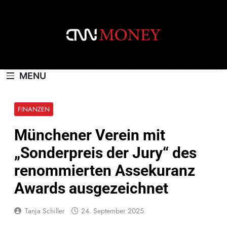
Skip
to
content
CNNMONEY.CH
MENU
FINANZEN
Münchener Verein mit
„Sonderpreis der Jury“ des
renommierten Assekuranz
Awards ausgezeichnet
Tanja Schiller
24. September 2025