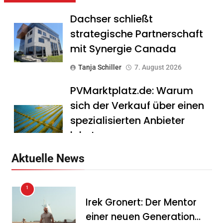
Dachser schließt
strategische Partnerschaft
mit Synergie Canada
Tanja Schiller
7. August 2026
PVMarktplatz.de: Warum
sich der Verkauf über einen
spezialisierten Anbieter
lohnt
Tanja Schiller
7. August 2026
Aktuelle News
HS Führungscoaching:
1
Warum ein
Irek Gronert: Der Mentor
Mitarbeitergespräch pro
einer neuen Generation
Jahr nichts verändert – und