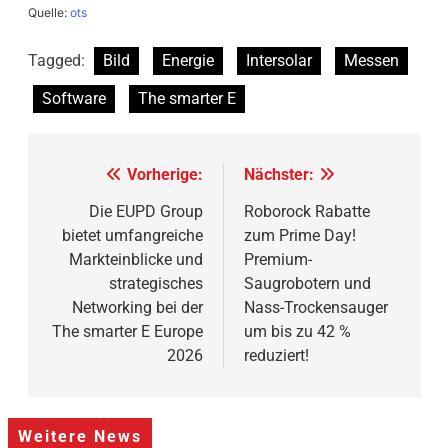
Quelle:
ots
Tagged:
Bild
Energie
Intersolar
Messen
Software
The smarter E
Beitragsnavigation
Vorherige:
Nächster:
Die EUPD Group
Roborock Rabatte
bietet umfangreiche
zum Prime Day!
Markteinblicke und
Premium-
strategisches
Saugrobotern und
Networking bei der
Nass-Trockensauger
The smarter E Europe
um bis zu 42 %
2026
reduziert!
Weitere News