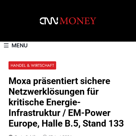
Skip
to
content
CNNMONEY.CH
MENU
HANDEL & WIRTSCHAFT
Moxa präsentiert sichere
Netzwerklösungen für
kritische Energie-
Infrastruktur / EM-Power
Europe, Halle B.5, Stand 133