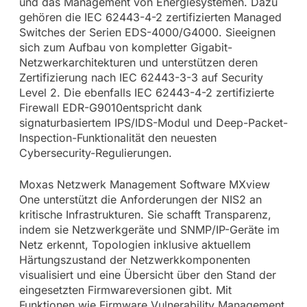
und das Management von Energiesystemen. Dazu
gehören die IEC 62443-4-2 zertifizierten Managed
Switches der Serien EDS-4000/G4000. Sieeignen
sich zum Aufbau von kompletter Gigabit-
Netzwerkarchitekturen und unterstützen deren
Zertifizierung nach IEC 62443-3-3 auf Security
Level 2. Die ebenfalls IEC 62443-4-2 zertifizierte
Firewall EDR-G9010entspricht dank
signaturbasiertem IPS/IDS-Modul und Deep-Packet-
Inspection-Funktionalität den neuesten
Cybersecurity-Regulierungen.
Moxas Netzwerk Management Software MXview
One unterstützt die Anforderungen der NIS2 an
kritische Infrastrukturen. Sie schafft Transparenz,
indem sie Netzwerkgeräte und SNMP/IP-Geräte im
Netz erkennt, Topologien inklusive aktuellem
Härtungszustand der Netzwerkkomponenten
visualisiert und eine Übersicht über den Stand der
eingesetzten Firmwareversionen gibt. Mit
Funktionen wie Firmware Vulnerability Management,