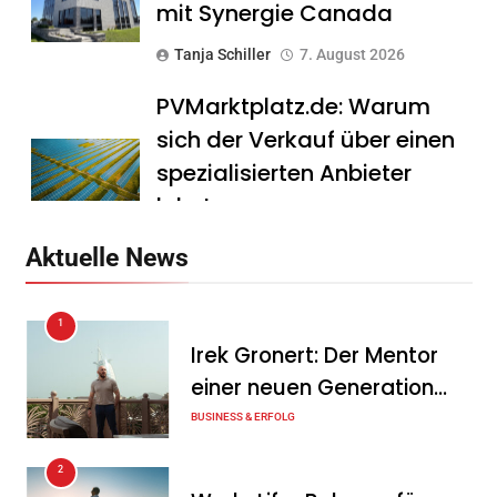
mit Synergie Canada
Tanja Schiller
7. August 2026
PVMarktplatz.de: Warum
sich der Verkauf über einen
spezialisierten Anbieter
lohnt
Tanja Schiller
7. August 2026
Aktuelle News
HS Führungscoaching:
1
Warum ein
Irek Gronert: Der Mentor
Mitarbeitergespräch pro
einer neuen Generation
Jahr nichts verändert – und
von Unternehmern
BUSINESS & ERFOLG
was stattdessen
Verbindlichkeit schafft
2