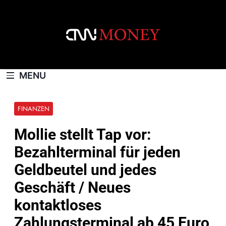
Skip
to
content
CNNMONEY.CH
MENU
FINANZEN
Mollie stellt Tap vor:
Bezahlterminal für jeden
Geldbeutel und jedes
Geschäft / Neues
kontaktloses
Zahlungsterminal ab 45 Euro