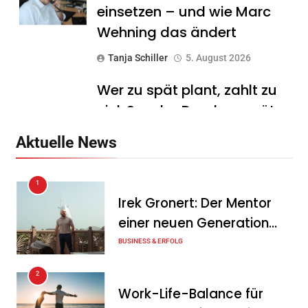
einsetzen – und wie Marc
Wehning das ändert
Tanja Schiller
5. August 2026
Wer zu spät plant, zahlt zu
viel: Sascha Drache verrät,
warum die Exit-Steuer für
Aktuelle News
Unternehmer schon Jahre
vor dem Verkauf
1
entschieden wird
Irek Gronert: Der Mentor
Tanja Schiller
5. August 2026
einer neuen Generation
von Unternehmern
BUSINESS & ERFOLG
ENERTRAG eröffnet neues
Ausbildungs- und
2
Schulungszentrum in
Work-Life-Balance für