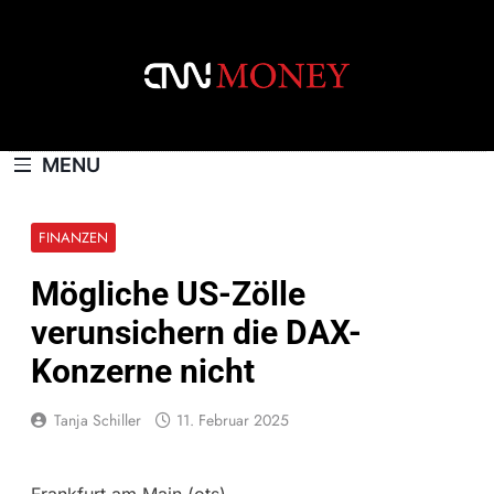
Skip
to
content
CNNMONEY.CH
MENU
FINANZEN
Mögliche US-Zölle
verunsichern die DAX-
Konzerne nicht
Tanja Schiller
11. Februar 2025
Frankfurt am Main (ots) –