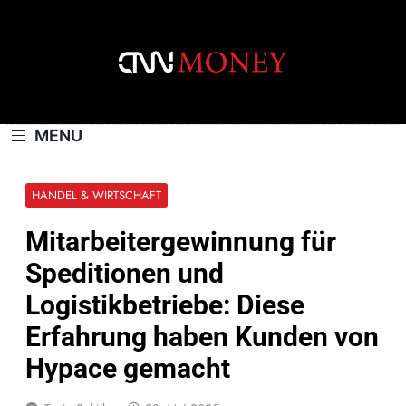
Skip
to
content
CNNMONEY.CH
MENU
HANDEL & WIRTSCHAFT
Mitarbeitergewinnung für
Speditionen und
Logistikbetriebe: Diese
Erfahrung haben Kunden von
Hypace gemacht