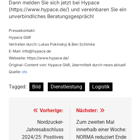
Dann melden Sie sich jetzt bei Hypace
(https://www.hypace.de/) und vereinbaren Sie ein
unverbindliches Beratungsgespräch!
Pressekontakt:
Hypace GbR
Vertreten durch: Lukas Pokinskyj & Ben Schimke
E-Mail:
info@hypace.de
Webseite: https://www.hypace.de/
Original-Content von: Hypace GbR, übermittelt durch news aktuell
Quelle:
ots
Tagged:
Bild
Dienstleistung
Logistik
Beitragsnavigation
Vorherige:
Nächster:
Nordzucker-
Zum zweiten Mal
Jahresabschluss
innerhalb einer Woche:
2024/25: Positives
NORMA reduziert Ende