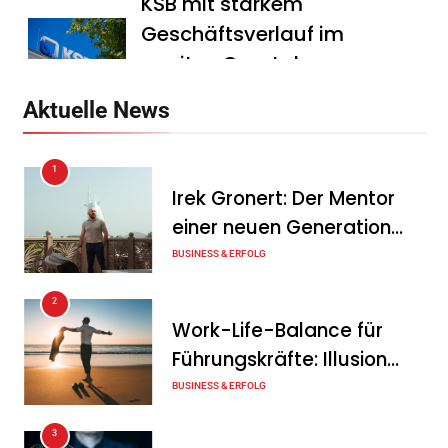
KSB mit starkem
Geschäftsverlauf im
zweiten Quartal
Tanja Schiller
6. August 2026
Aktuelle News
Intersolar-Trend 2026:
1
Warum Batteriespeicher
Irek Gronert: Der Mentor
zum wichtigsten Baustein
einer neuen Generation
der Energiewende werden
von Unternehmern
BUSINESS & ERFOLG
Tanja Schiller
6. August 2026
2
Ohne Daten keine
Work-Life-Balance für
Verteidigungsfähigkeit:
Führungskräfte: Illusion
Deutsche
oder echte Chance?
BUSINESS & ERFOLG
Rüstungsindustrie investiert
3
zunächst in ihr digitales