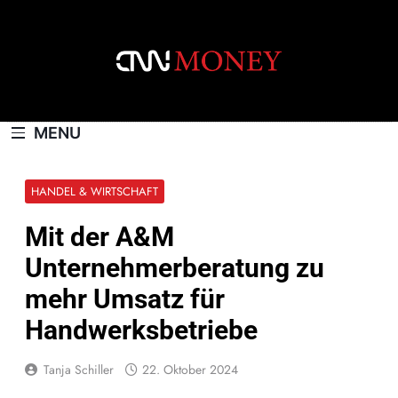
Skip
to
content
CNNMONEY.CH
MENU
HANDEL & WIRTSCHAFT
Mit der A&M
Unternehmerberatung zu
mehr Umsatz für
Handwerksbetriebe
Tanja Schiller
22. Oktober 2024