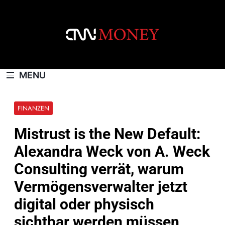
Skip
to
content
CNNMONEY.CH
MENU
FINANZEN
Mistrust is the New Default:
Alexandra Weck von A. Weck
Consulting verrät, warum
Vermögensverwalter jetzt
digital oder physisch
sichtbar werden müssen