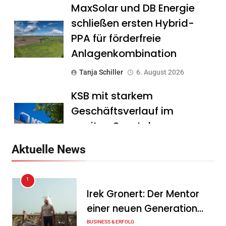
MaxSolar und DB Energie
schließen ersten Hybrid-
PPA für förderfreie
Anlagenkombination
Tanja Schiller
6. August 2026
KSB mit starkem
Geschäftsverlauf im
zweiten Quartal
Tanja Schiller
6. August 2026
Aktuelle News
Intersolar-Trend 2026:
1
Warum Batteriespeicher
Irek Gronert: Der Mentor
zum wichtigsten Baustein
einer neuen Generation
der Energiewende werden
von Unternehmern
BUSINESS & ERFOLG