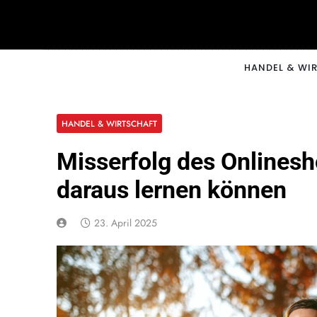
Skip
to
content
CNNM
HANDEL & WI
HANDEL & WIRTSCHAFT
Misserfolg des Onlinesh
daraus lernen können
23. April 2025