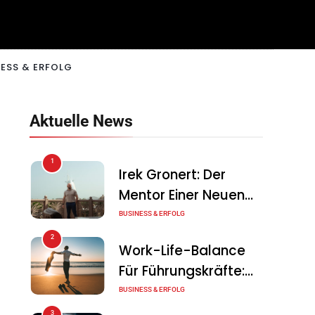
ESS & ERFOLG
Aktuelle News
1
Irek Gronert: Der
Mentor Einer Neuen
Generation Von
BUSINESS & ERFOLG
Unternehmern
2
Work-Life-Balance
Für Führungskräfte:
Illusion Oder Echte
BUSINESS & ERFOLG
Chance?
3