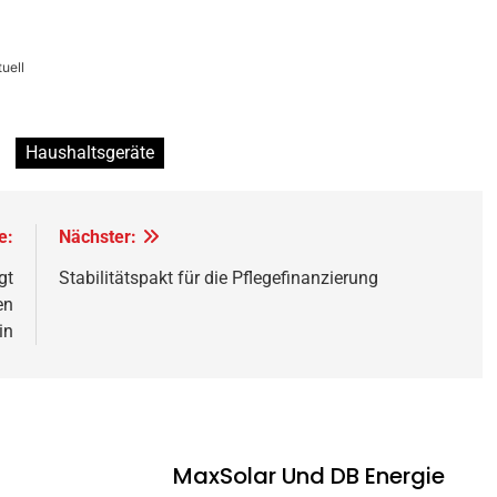
uell
Haushaltsgeräte
e:
Nächster:
gt
Stabilitätspakt für die Pflegefinanzierung
en
in
MaxSolar Und DB Energie