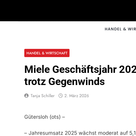
Skip
to
content
CNNM
HANDEL & WI
HANDEL & WIRTSCHAFT
Miele Geschäftsjahr 2
trotz Gegenwinds
Tanja Schiller
2. März 2026
Gütersloh (ots) –
– Jahresumsatz 2025 wächst moderat auf 5,16 