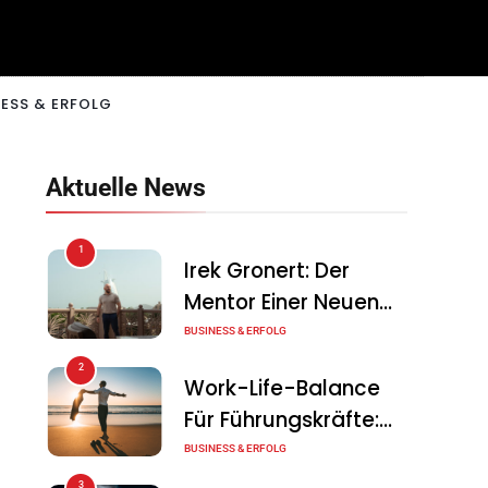
ESS & ERFOLG
Aktuelle News
1
Irek Gronert: Der
Mentor Einer Neuen
Generation Von
BUSINESS & ERFOLG
Unternehmern
2
Work-Life-Balance
Für Führungskräfte:
Illusion Oder Echte
BUSINESS & ERFOLG
Chance?
3