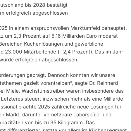
eutschland bis 2028 bestätigt
am erfolgreich abgeschlossen
2025 in einem anspruchsvollen Marktumfeld behauptet.
um 2,3 Prozent auf 5,16 Milliarden Euro moderat
n Bereichen Küchenlösungen und gewerbliche
d 23.000 Mitarbeitende (- 2,4 Prozent). Das im Jahr
wurde erfolgreich abgeschlossen.
orderungen geprägt. Dennoch konnten wir unsere
sthemen gezielt vorantreiben“, sagte Dr. Reinhard
bei Miele. Wachstumstreiber waren insbesondere das
tzteres steuert inzwischen mehr als eine Milliarde
essional brachte 2025 zahlreiche neue Lösungen für
en Markt, darunter vernetzbare Laborspüler und
azitäten von bis zu 35 Kilogramm. Das
t differenzierter, setzte vor allem im Küchensegment