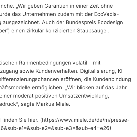
ranche. „Wir geben Garantien in einer Zeit ohne
 wurde das Unternehmen zudem mit der EcoVadis-
ng ausgezeichnet. Auch der Bundespreis Ecodesign
er“, einen zirkulär konzipierten Staubsauger.
itischen Rahmenbedingungen volatil – mit
zugang sowie Kundenverhalten. Digitalisierung, KI
ifferenzierungschancen eröffnen, die Kundenbindung
äftsmodelle ermöglichen. „Wir blicken auf das Jahr
 einer moderat positiven Umsatzentwicklung,
sdruck“, sagte Markus Miele.
 finden Sie hier. (https://www.miele.de/de/m/presse-
2026&sub-e1=&sub-e2=&sub-e3=&sub-e4=e26)