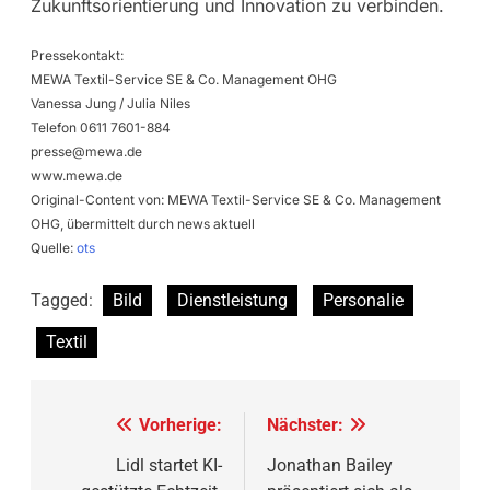
Zukunftsorientierung und Innovation zu verbinden.
Pressekontakt:
MEWA Textil-Service SE & Co. Management OHG
Vanessa Jung / Julia Niles
Telefon 0611 7601-884
presse@mewa.de
www.mewa.de
Original-Content von: MEWA Textil-Service SE & Co. Management
OHG, übermittelt durch news aktuell
Quelle:
ots
Tagged:
Bild
Dienstleistung
Personalie
Textil
Beitragsnavigation
Vorherige:
Nächster:
Lidl startet KI-
Jonathan Bailey