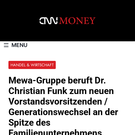
Skip
to
content
CNNMONEY.CH
MENU
HANDEL & WIRTSCHAFT
Mewa-Gruppe beruft Dr.
Christian Funk zum neuen
Vorstandsvorsitzenden /
Generationswechsel an der
Spitze des
Familienunternehmens