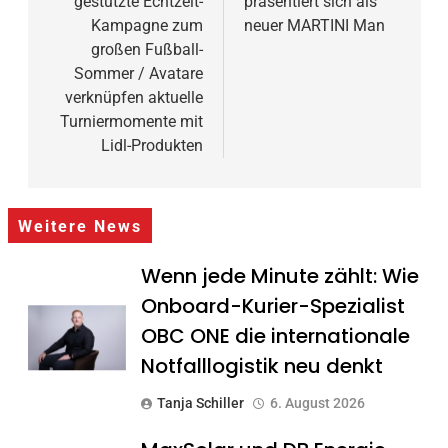
gestützte Echtzeit-
präsentiert sich als
Kampagne zum
neuer MARTINI Man
großen Fußball-
Sommer / Avatare
verknüpfen aktuelle
Turniermomente mit
Lidl-Produkten
Weitere News
Wenn jede Minute zählt: Wie
Onboard-Kurier-Spezialist
OBC ONE die internationale
Notfalllogistik neu denkt
Tanja Schiller
6. August 2026