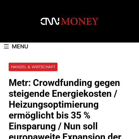
Skip
to
content
CNNMONEY.CH
MENU
HANDEL & WIRTSCHAFT
Metr: Crowdfunding gegen
steigende Energiekosten /
Heizungsoptimierung
ermöglicht bis 35 %
Einsparung / Nun soll
europaweite Expansion der