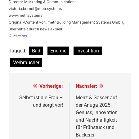
Director Marketing & Communications
victoria.berndt@metr.systems
www.metr.systems
Original-Content von: metr Building Management Systems GmbH,
übermittelt durch news aktuell
Quelle:
ots
Tagged:
Bild
Energie
Investition
Verbraucher
Beitragsnavigation
Vorherige:
Nächster:
Selbst ist die Frau –
Menz & Gasser auf
und sorgt vor!
der Anuga 2025:
Genuss, Innovation
und Nachhaltigkeit
für Frühstück und
Bäckerei