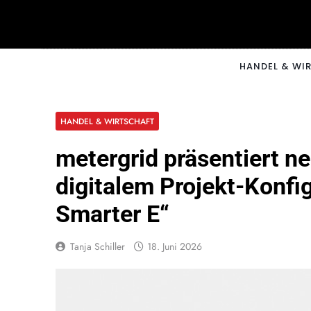
Skip
to
content
CNNM
HANDEL & WI
HANDEL & WIRTSCHAFT
metergrid präsentiert ne
digitalem Projekt-Konfig
Smarter E“
Tanja Schiller
18. Juni 2026