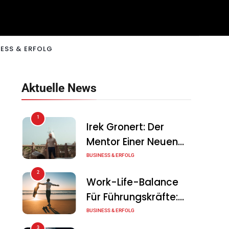
ESS & ERFOLG
Aktuelle News
1
Irek Gronert: Der
Mentor Einer Neuen
Generation Von
BUSINESS & ERFOLG
Unternehmern
2
Work-Life-Balance
Für Führungskräfte:
Illusion Oder Echte
BUSINESS & ERFOLG
Chance?
3