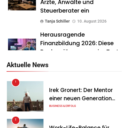
Ärzte, Anwälte und
Steuerberater ein
Tanja Schiller
10. August 2026
Herausragende
Finanzbildung 2026: Diese
Banken überzeugen im Test
Tanja Schiller
10. August 2026
Aktuelle News
Dachser schließt
1
strategische Partnerschaft
Irek Gronert: Der Mentor
mit Synergie Canada
einer neuen Generation
Tanja Schiller
7. August 2026
von Unternehmern
BUSINESS & ERFOLG
PVMarktplatz.de: Warum
2
sich der Verkauf über einen
Work-Life-Balance für