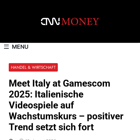
Skip
to
content
CNNMONEY.CH
MENU
HANDEL & WIRTSCHAFT
Meet Italy at Gamescom
2025: Italienische
Videospiele auf
Wachstumskurs – positiver
Trend setzt sich fort