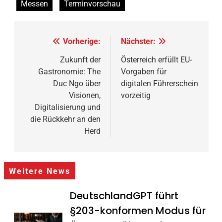
Messen
Terminvorschau
Beitragsnavigation
Vorherige:
Nächster:
Zukunft der
Österreich erfüllt EU-
Gastronomie: The
Vorgaben für
Duc Ngo über
digitalen Führerschein
Visionen,
vorzeitig
Digitalisierung und
die Rückkehr an den
Herd
Weitere News
DeutschlandGPT führt
§203-konformen Modus für