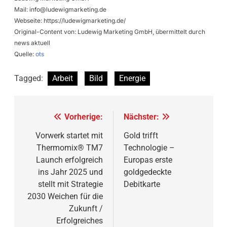
Mail:
info@ludewigmarketing.de
Webseite: https://ludewigmarketing.de/
Original-Content von: Ludewig Marketing GmbH, übermittelt durch
news aktuell
Quelle:
ots
Tagged:
Arbeit
Bild
Energie
Beitragsnavigation
Vorherige:
Nächster:
Vorwerk startet mit
Gold trifft
Thermomix® TM7
Technologie –
Launch erfolgreich
Europas erste
ins Jahr 2025 und
goldgedeckte
stellt mit Strategie
Debitkarte
2030 Weichen für die
Zukunft /
Erfolgreiches