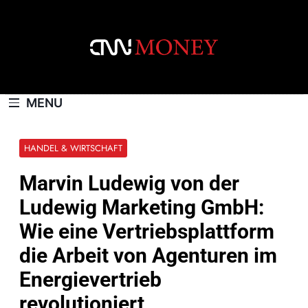
Skip
to
content
CNNMONEY.CH
MENU
HANDEL & WIRTSCHAFT
Marvin Ludewig von der
Ludewig Marketing GmbH:
Wie eine Vertriebsplattform
die Arbeit von Agenturen im
Energievertrieb
revolutioniert