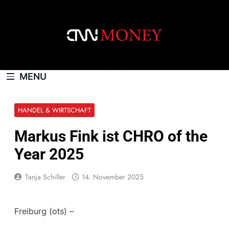
Skip
to
content
CNNMONEY.CH
MENU
HANDEL & WIRTSCHAFT
Markus Fink ist CHRO of the
Year 2025
Tanja Schiller
14. November 2025
Freiburg (ots) –