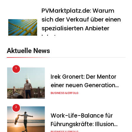
PVMarktplatz.de: Warum
sich der Verkauf über einen
spezialisierten Anbieter
lohnt
Tanja Schiller
7. August 2026
Aktuelle News
HS Führungscoaching:
1
Warum ein
Irek Gronert: Der Mentor
Mitarbeitergespräch pro
einer neuen Generation
Jahr nichts verändert – und
von Unternehmern
BUSINESS & ERFOLG
was stattdessen
Verbindlichkeit schafft
2
Work-Life-Balance für
Tanja Schiller
7. August 2026
Führungskräfte: Illusion
Wenn jede Minute zählt: Wie
BUSINESS & ERFOLG