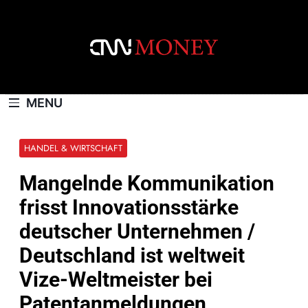
Skip
to
content
CNNMONEY.CH
MENU
HANDEL & WIRTSCHAFT
Mangelnde Kommunikation
frisst Innovationsstärke
deutscher Unternehmen /
Deutschland ist weltweit
Vize-Weltmeister bei
Patentanmeldungen,