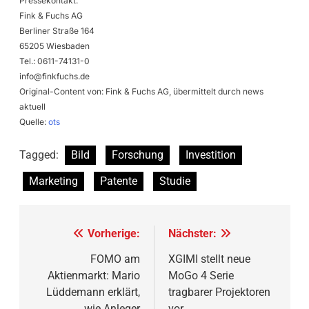
Pressekontakt:
Fink & Fuchs AG
Berliner Straße 164
65205 Wiesbaden
Tel.: 0611-74131-0
info@finkfuchs.de
Original-Content von: Fink & Fuchs AG, übermittelt durch news
aktuell
Quelle:
ots
Tagged:
Bild
Forschung
Investition
Marketing
Patente
Studie
Beitragsnavigation
Vorherige:
Nächster:
FOMO am
XGIMI stellt neue
Aktienmarkt: Mario
MoGo 4 Serie
Lüddemann erklärt,
tragbarer Projektoren
wie Anleger
vor