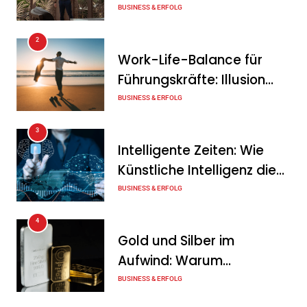
von Unternehmern
BUSINESS & ERFOLG
Tanja Schiller
6. August 2026
2
Ohne Daten keine
Work-Life-Balance für
Verteidigungsfähigkeit:
Führungskräfte: Illusion
Deutsche
oder echte Chance?
BUSINESS & ERFOLG
Rüstungsindustrie investiert
3
zunächst in ihr digitales
Intelligente Zeiten: Wie
Fundament
Künstliche Intelligenz die
Tanja Schiller
6. August 2026
Geschäftswelt verändert
BUSINESS & ERFOLG
4
Gold und Silber im
Aufwind: Warum
Edelmetalle als sicherer
BUSINESS & ERFOLG
Hafen zurück sind