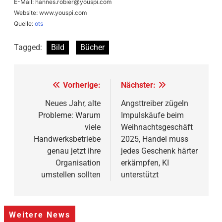
E-Mail:
hannes.robier@youspi.com
Website: www.youspi.com
Quelle:
ots
Tagged:
Bild
Bücher
Beitragsnavigation
Vorherige:
Nächster:
Neues Jahr, alte
Angsttreiber zügeln
Probleme: Warum
Impulskäufe beim
viele
Weihnachtsgeschäft
Handwerksbetriebe
2025, Handel muss
genau jetzt ihre
jedes Geschenk härter
Organisation
erkämpfen, KI
umstellen sollten
unterstützt
Weitere News