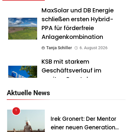
MaxSolar und DB Energie
schließen ersten Hybrid-
PPA für förderfreie
Anlagenkombination
Tanja Schiller
6. August 2026
KSB mit starkem
Geschäftsverlauf im
zweiten Quartal
Tanja Schiller
6. August 2026
Aktuelle News
Intersolar-Trend 2026:
1
Warum Batteriespeicher
Irek Gronert: Der Mentor
zum wichtigsten Baustein
einer neuen Generation
der Energiewende werden