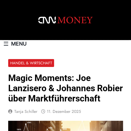
Skip
to
content
CNNMONEY.CH
MENU
HANDEL & WIRTSCHAFT
Magic Moments: Joe
Lanzisero & Johannes Robier
über Marktführerschaft
Tanja Schiller
11. Dezember 2025